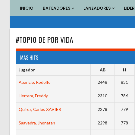
Saltar
INICIO
BATEADORES
LANZADORES
LIDE
al
contenido
#TOP10 DE POR VIDA
MAS HITS
Jugador
AB
H
Aparicio, Rodolfo
2448
831
Herrera, Freddy
2310
786
Quiroz, Carlos XAVIER
2278
779
Saavedra, Jhonatan
2298
778