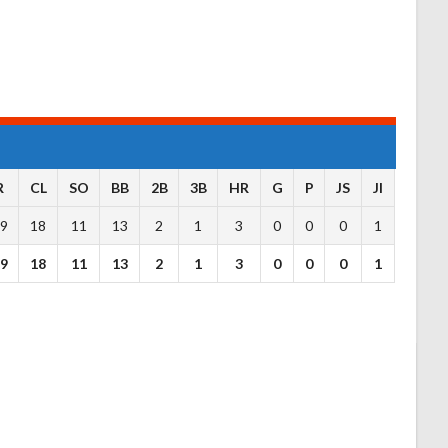
R
CL
SO
BB
2B
3B
HR
G
P
JS
JI
9
18
11
13
2
1
3
0
0
0
1
9
18
11
13
2
1
3
0
0
0
1