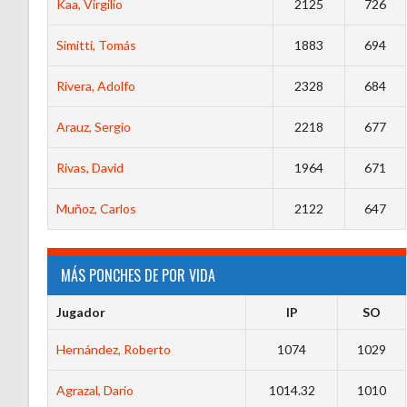
Kaa, Virgilio
2125
726
Simitti, Tomás
1883
694
Rivera, Adolfo
2328
684
Arauz, Sergio
2218
677
Rivas, David
1964
671
Muñoz, Carlos
2122
647
MÁS PONCHES DE POR VIDA
Jugador
IP
SO
Hernández, Roberto
1074
1029
Agrazal, Dario
1014.32
1010