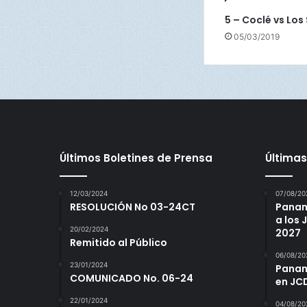
c
l
5 – Coclé vs Los
é
05/03/2019
Últimos Boletines de Prensa
Últimas
12/03/2024
07/08/20
RESOLUCIÓN No 03-24CT
Panam
a los
20/02/2024
2027
Remitido al Público
06/08/20
23/01/2024
Panamá
COMUNICADO No. 06-24
en JC
22/01/2024
04/08/20