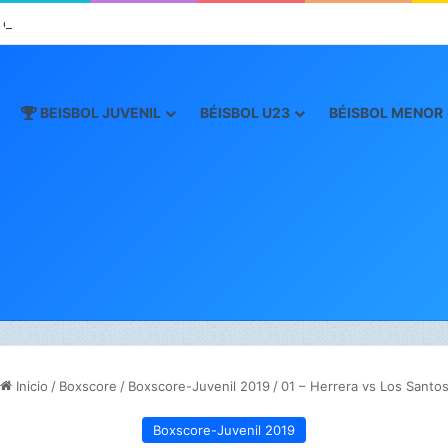
 oro este viernes en JCDC
BEISBOL JUVENIL
BÉISBOL U23
BÉISBOL MENOR
Inicio
/
Boxscore
/
Boxscore-Juvenil 2019
/
01 – Herrera vs Los Santo
Boxscore-Juvenil 2019