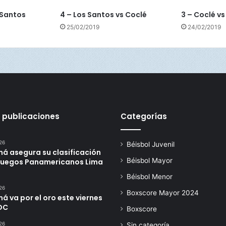
.
O
 Santos
4 – Los Santos vs Coclé
3 – Coclé vs
e
25/02/2019
24/02/2019
s
t
e
 publicaciones
Categorías
26
Béisbol Juvenil
á asegura su clasificación
Béisbol Mayor
 Juegos Panamericanos Lima
Béisbol Menor
26
Boxscore Mayor 2024
 va por el oro este viernes
DC
Boxscore
26
Sin categoría