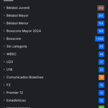
Béisbol Juvenil
413
Béisbol Mayor
351
Béisbol Menor
154
Boxscore Mayor 2024
143
Boxscore
1.569
Sin categoría
55
WBSC
44
U23
37
U18
22
Comunicados-Boletines
19
FZ
15
Premier 12
12
Estadísiticas
12