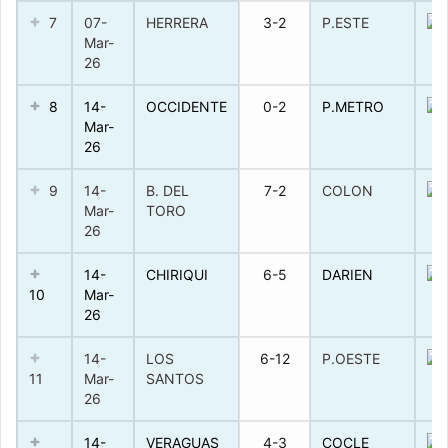
7
07-
HERRERA
3-2
P.ESTE
Mar-
26
8
14-
OCCIDENTE
0-2
P.METRO
Mar-
26
9
14-
B. DEL
7-2
COLON
Mar-
TORO
26
14-
CHIRIQUI
6-5
DARIEN
10
Mar-
26
14-
LOS
6-12
P.OESTE
11
Mar-
SANTOS
26
14-
VERAGUAS
4-3
COCLE