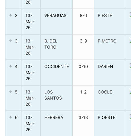
26
2
13-
VERAGUAS
8-0
P.ESTE
Mar-
26
3
13-
B. DEL
3-9
P.METRO
Mar-
TORO
26
4
13-
OCCIDENTE
0-10
DARIEN
Mar-
26
5
13-
LOS
1-2
COCLE
Mar-
SANTOS
26
6
13-
HERRERA
3-13
P.OESTE
Mar-
26