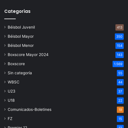
Categorías
Béisbol Juvenil
413
Béisbol Mayor
350
Béisbol Menor
154
Boxscore Mayor 2024
143
Boxscore
1.569
Sin categoría
55
WBSC
44
U23
37
U18
22
Comunicados-Boletines
19
FZ
15
Premier 12