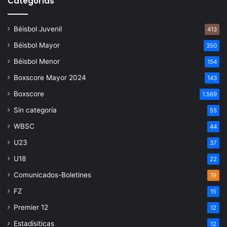
Categorías
Béisbol Juvenil
413
Béisbol Mayor
350
Béisbol Menor
154
Boxscore Mayor 2024
143
Boxscore
1.569
Sin categoría
55
WBSC
44
U23
37
U18
22
Comunicados-Boletines
19
FZ
15
Premier 12
12
Estadísiticas
12