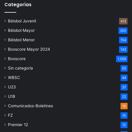
Categorías
Béisbol Juvenil
413
Béisbol Mayor
350
Béisbol Menor
154
Boxscore Mayor 2024
143
Boxscore
1.569
Sin categoría
55
WBSC
44
U23
37
U18
22
Comunicados-Boletines
19
FZ
15
Premier 12
12