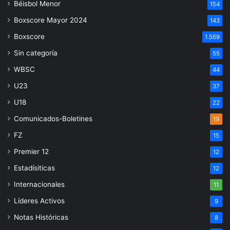
Béisbol Menor
154
Boxscore Mayor 2024
143
Boxscore
1.569
Sin categoría
55
WBSC
44
U23
37
U18
22
Comunicados-Boletines
19
FZ
15
Premier 12
12
Estadísiticas
12
Internacionales
11
Líderes Activos
9
Notas Históricas
8