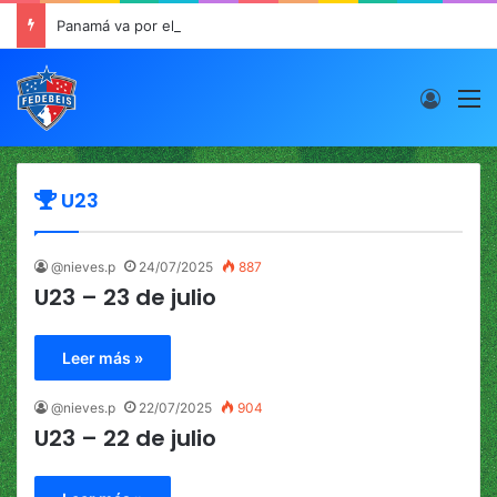
Panamá va por el oro este viernes en JCDC
Acces
M
U23
@nieves.p
24/07/2025
887
U23 – 23 de julio
Leer más »
@nieves.p
22/07/2025
904
U23 – 22 de julio