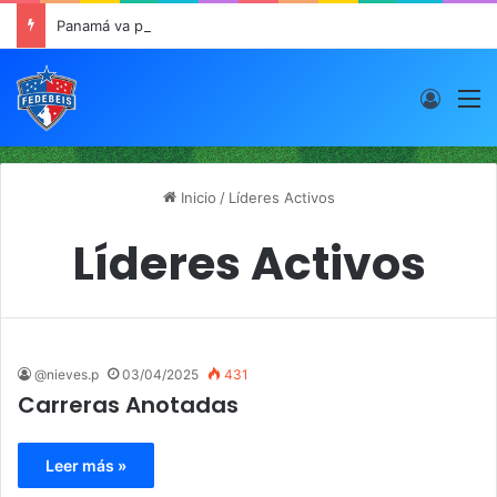
Panamá va por el oro este viernes en JCDC
Acces
M
Inicio
/
Líderes Activos
Líderes Activos
@nieves.p
03/04/2025
431
Carreras Anotadas
Leer más »