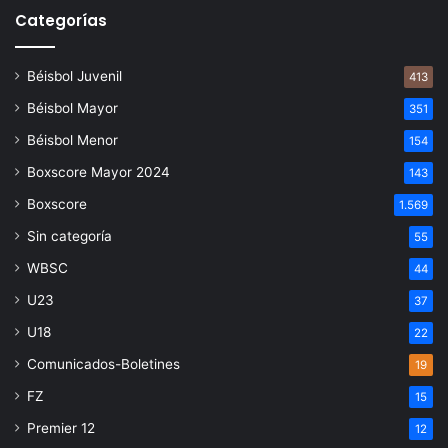
Categorías
Béisbol Juvenil
413
Béisbol Mayor
351
Béisbol Menor
154
Boxscore Mayor 2024
143
Boxscore
1.569
Sin categoría
55
WBSC
44
U23
37
U18
22
Comunicados-Boletines
19
FZ
15
Premier 12
12