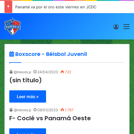
Panamá va por el oro este viernes en JCDC
Acces
M
Boxscore - Béisbol Juvenil
@nieves.p
24/04/2023
722
(sin título)
Leer más »
@nieves.p
06/03/2023
1.767
F- Coclé vs Panamá Oeste