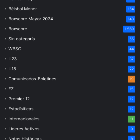
Béisbol Menor
154
Boxscore Mayor 2024
143
Boxscore
1.569
Sin categoría
55
WBSC
44
U23
37
U18
22
Comunicados-Boletines
19
FZ
15
Premier 12
12
Estadísiticas
12
Internacionales
11
Líderes Activos
9
Notas Históricas
8