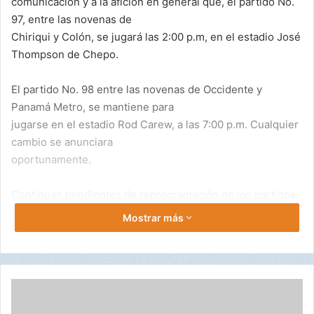
comunicación y a la afición en general que, el partido No.
e
97, entre las novenas de
m
a
Chiriqui y Colón, se jugará las 2:00 p.m, en el estadio José
i
Thompson de Chepo.
l
El partido No. 98 entre las novenas de Occidente y
Panamá Metro, se mantiene para
jugarse en el estadio Rod Carew, a las 7:00 p.m. Cualquier
cambio se anunciara
oportunamente.
Continuan pendientes de reprogramación de los partidos:
No. 73 Bocas del Toro vs
Mostrar más
Colón y No. 74 Los Santos vs Panamá Metro, la cual será
comunicada en su momento.
Se agradece la compresión de los equipos, medios y
afición.
C
h