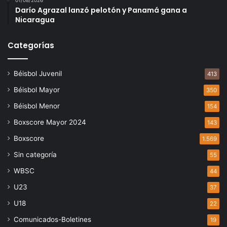
01/08/2026
Darío Agrazal lanzó pelotón y Panamá gana a
Nicaragua
Categorías
Béisbol Juvenil
413
Béisbol Mayor
350
Béisbol Menor
154
Boxscore Mayor 2024
143
Boxscore
1.569
Sin categoría
55
WBSC
44
U23
37
U18
22
Comunicados-Boletines
19