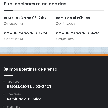
Publicaciones relacionadas
a
g
u
RESOLUCIÓN No 03-24CT
Remitido al Público
a
12/03/2024
20/02/2024
s
COMUNICADO No. 06-24
COMUNICADO No. 04-24
23/01/2024
21/01/2024
Últimos Boletines de Prensa
12/03/2024
RESOLUCIÓN No 03-24CT
20/02/2024
Remitido al Público
23/01/2024