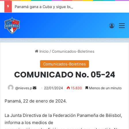
Panamá gana a Cuba y sigue buen paso en JCDC
Acces
M
Inicio
/
Comunicados-Boletines
Comunicados-Boletines
COMUNICADO No. 05-24
@nieves.p
S
22/01/2024
15.830
Menos de un minuto
e
Panamá, 22 de enero de 2024.
n
d
La Junta Directiva de la Federación Panameña de Béisbol,
a
informa a los medios de
n