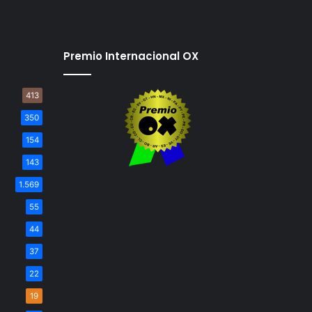
Premio Internacional OX
413
350
154
143
1.569
55
44
37
22
19