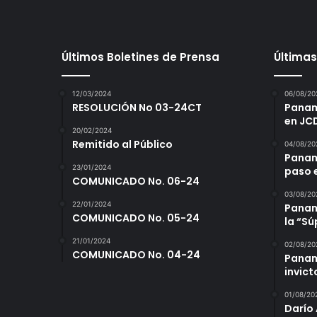
Últimos Boletines de Prensa
Últimas
12/03/2024
06/08/20
RESOLUCIÓN No 03-24CT
Panamá
en JC
20/02/2024
Remitido al Público
04/08/20
Panam
23/01/2024
paso 
COMUNICADO No. 06-24
03/08/20
22/01/2024
Panamá
COMUNICADO No. 05-24
la “S
21/01/2024
02/08/20
COMUNICADO No. 04-24
Panam
invict
01/08/20
Darío 