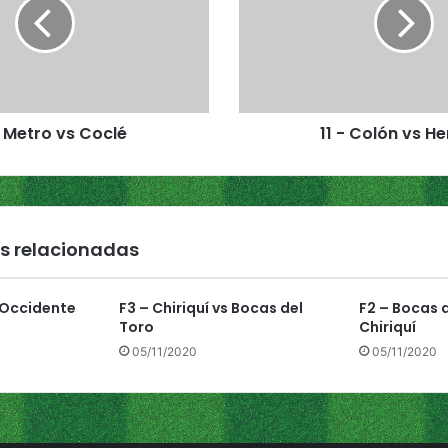
C
o
l
ó
n
v
. Metro vs Coclé
11 - Colón vs He
s
H
e
r
r
e
s relacionadas
r
a
 Occidente
F3 – Chiriquí vs Bocas del
F2 – Bocas d
Toro
Chiriquí
05/11/2020
05/11/2020