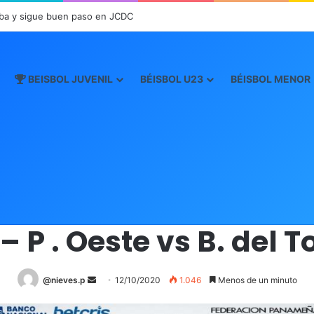
ba y sigue buen paso en JCDC
BEISBOL JUVENIL
BÉISBOL U23
BÉISBOL MENOR
Inicio
/
Boxscore
/
Boxscore Mayor 2020
/
10 – P . Oeste vs B. del Tor
Boxscore Mayor 2020
 – P . Oeste vs B. del T
@nieves.p
S
12/10/2020
1.046
Menos de un minuto
e
n