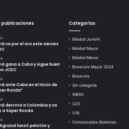
 publicaciones
Categorías
26
Béisbol Juvenil
 va por el oro este viernes
Béisbol Mayor
DC
Béisbol Menor
26
á gana a Cuba y sigue buen
Boxscore Mayor 2024
en JCDC
Boxscore
26
 ante Cuba en el Inicio de
Sin categoría
úper Ronda”
WBSC
26
U23
á derrota a Colombia y va
o a Súper Ronda
U18
26
Comunicados-Boletines
Agrazal lanzó pelotón y