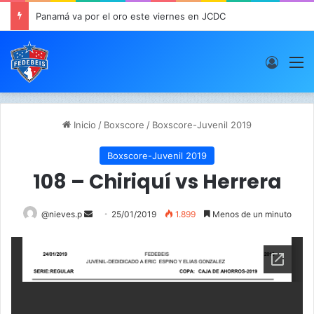
Panamá va por el oro este viernes en JCDC
Acces
M
Inicio
/
Boxscore
/
Boxscore-Juvenil 2019
Boxscore-Juvenil 2019
108 – Chiriquí vs Herrera
@nieves.p
S
25/01/2019
1.899
Menos de un minuto
e
n
d
a
n