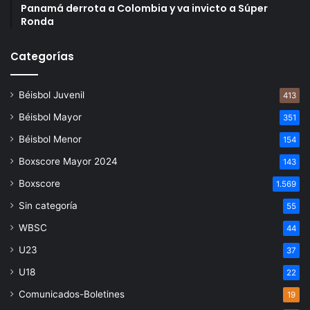
Panamá derrota a Colombia y va invicto a Súper
Ronda
Categorías
Béisbol Juvenil
413
Béisbol Mayor
351
Béisbol Menor
154
Boxscore Mayor 2024
143
Boxscore
1.569
Sin categoría
55
WBSC
44
U23
37
U18
22
Comunicados-Boletines
19