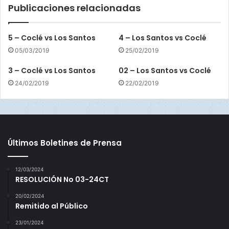
Publicaciones relacionadas
n
o
s
5 – Coclé vs Los Santos
4 – Los Santos vs Coclé
e
05/03/2019
25/02/2019
n
R
3 – Coclé vs Los Santos
02 – Los Santos vs Coclé
o
24/02/2019
22/02/2019
n
d
a
d
e
8
Últimos Boletines de Prensa
12/03/2024
RESOLUCIÓN No 03-24CT
20/02/2024
Remitido al Público
23/01/2024