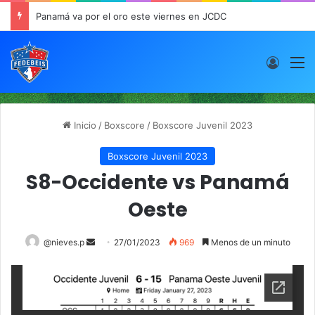
Panamá va por el oro este viernes en JCDC
Acces
M
Inicio
/
Boxscore
/
Boxscore Juvenil 2023
Boxscore Juvenil 2023
S8-Occidente vs Panamá
Oeste
@nieves.p
S
27/01/2023
969
Menos de un minuto
e
n
d
a