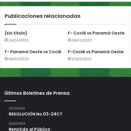
t
r
Publicaciones relacionadas
o
v
s
(sin título)
F- Coclé vs Panamá Oeste
C
24/04/2023
06/03/2023
o
c
F- Panamá Oeste vs Coclé
F-Coclé vs Panamá Oeste
l
06/03/2023
01/03/2023
é
Últimos Boletines de Prensa
12/03/2024
RESOLUCIÓN No 03-24CT
20/02/2024
Remitido al Público