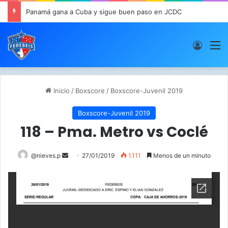
Panamá gana a Cuba y sigue buen paso en JCDC
Acces
M
Inicio
/
Boxscore
/
Boxscore-Juvenil 2019
Boxscore-Juvenil 2019
118 – Pma. Metro vs Coclé
@nieves.p
S
27/01/2019
1.111
Menos de un minuto
e
n
d
a
n