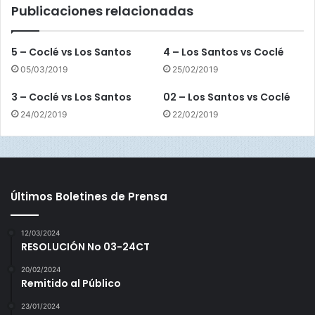
Publicaciones relacionadas
v
s
D
5 – Coclé vs Los Santos
4 – Los Santos vs Coclé
a
05/03/2019
25/02/2019
r
i
3 – Coclé vs Los Santos
02 – Los Santos vs Coclé
é
24/02/2019
22/02/2019
n
Últimos Boletines de Prensa
12/03/2024
RESOLUCIÓN No 03-24CT
20/02/2024
Remitido al Público
23/01/2024