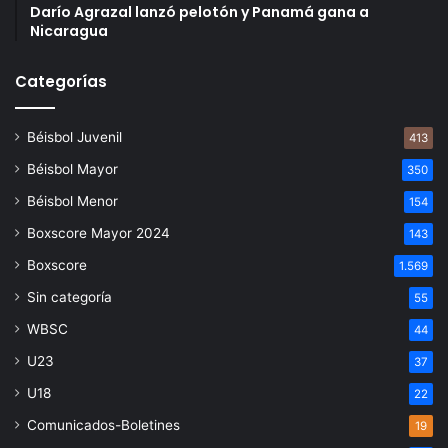
Darío Agrazal lanzó pelotón y Panamá gana a
Nicaragua
Categorías
Béisbol Juvenil
413
Béisbol Mayor
350
Béisbol Menor
154
Boxscore Mayor 2024
143
Boxscore
1.569
Sin categoría
55
WBSC
44
U23
37
U18
22
Comunicados-Boletines
19