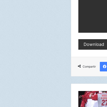
Download
Compartir
S
e
m