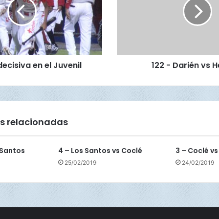
-
D
a
r
i
é
cisiva en el Juvenil
122 - Darién vs 
n
v
s
H
e
r
s relacionadas
r
e
r
 Santos
4 – Los Santos vs Coclé
3 – Coclé vs
a
25/02/2019
24/02/2019