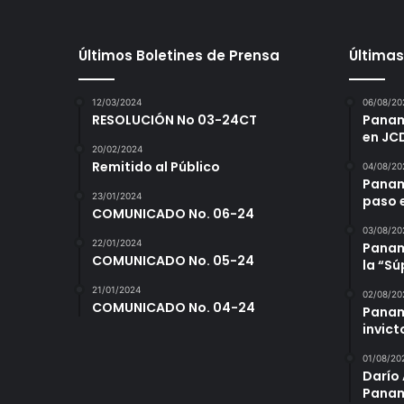
Últimos Boletines de Prensa
Últimas
12/03/2024
06/08/20
RESOLUCIÓN No 03-24CT
Panamá
en JC
20/02/2024
Remitido al Público
04/08/20
Panam
23/01/2024
paso 
COMUNICADO No. 06-24
03/08/20
22/01/2024
Panamá
COMUNICADO No. 05-24
la “S
21/01/2024
02/08/20
COMUNICADO No. 04-24
Panam
invict
01/08/20
Darío 
Panam