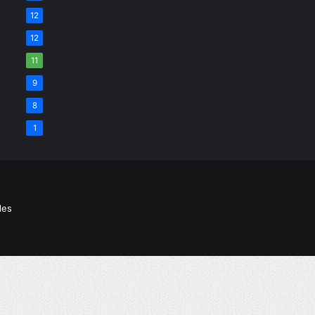
12
12
11
9
8
1
les