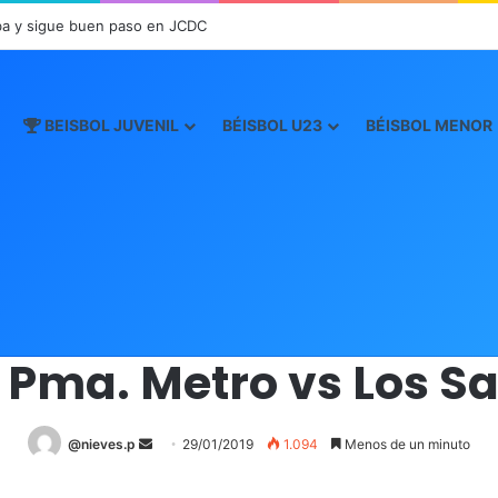
a y sigue buen paso en JCDC
BEISBOL JUVENIL
BÉISBOL U23
BÉISBOL MENOR
Inicio
/
Boxscore
/
Boxscore-Juvenil 2019
/
121 – Pma. Metro vs Los San
Boxscore-Juvenil 2019
– Pma. Metro vs Los S
@nieves.p
S
29/01/2019
1.094
Menos de un minuto
e
n