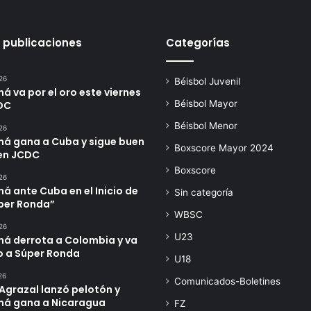
 publicaciones
Categorías
26
Béisbol Juvenil
 va por el oro este viernes
Béisbol Mayor
DC
Béisbol Menor
26
á gana a Cuba y sigue buen
Boxscore Mayor 2024
en JCDC
Boxscore
26
 ante Cuba en el Inicio de
Sin categoría
úper Ronda”
WBSC
26
U23
á derrota a Colombia y va
o a Súper Ronda
U18
26
Comunicados-Boletines
Agrazal lanzó pelotón y
á gana a Nicaragua
FZ