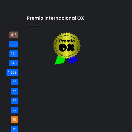
Premio Internacional OX
413
350
154
143
1.569
55
44
37
22
19
15