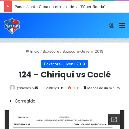
Panamá ante Cuba en el Inicio de la “Súper Ronda”
Acces
M
Inicio
/
Boxscore
/
Boxscore-Juvenil 2019
Boxscore-Juvenil 2019
124 – Chiriquí vs Coclé
@nieves.p
S
29/01/2019
1.019
Menos de un minuto
e
Corregido
n
d
a
n