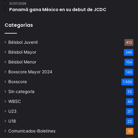
31/07/2026
Panamá gana México en su debut de JCDC
Categorías
Béisbol Juvenil
413
Béisbol Mayor
349
Béisbol Menor
154
Boxscore Mayor 2024
143
Boxscore
1.569
Sin categoría
55
WBSC
44
U23
37
U18
22
Comunicados-Boletines
19