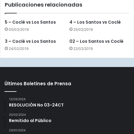
Publicaciones relacionadas
v
s
V
5 – Coclé vs Los Santos
4 – Los Santos vs Coclé
e
05/03/2019
25/02/2019
r
a
3 – Coclé vs Los Santos
02 – Los Santos vs Coclé
g
24/02/2019
22/02/2019
u
a
s
Últimos Boletines de Prensa
12/03/2024
RESOLUCIÓN No 03-24CT
20/02/2024
Remitido al Público
23/01/2024