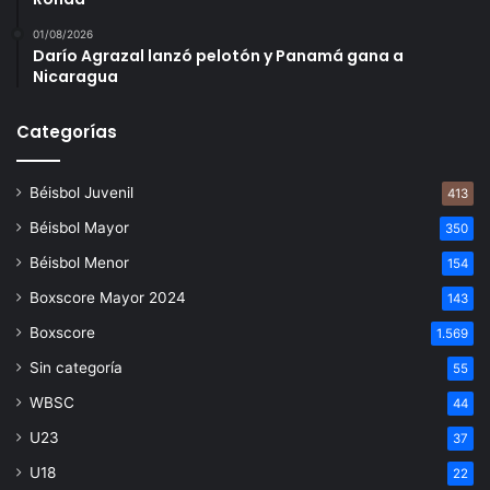
01/08/2026
Darío Agrazal lanzó pelotón y Panamá gana a
Nicaragua
Categorías
Béisbol Juvenil
413
Béisbol Mayor
350
Béisbol Menor
154
Boxscore Mayor 2024
143
Boxscore
1.569
Sin categoría
55
WBSC
44
U23
37
U18
22