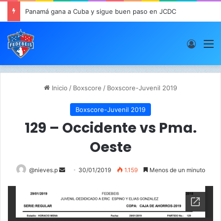
Panamá gana a Cuba y sigue buen paso en JCDC
Acces
M
Inicio
/
Boxscore
/
Boxscore-Juvenil 2019
Boxscore-Juvenil 2019
129 – Occidente vs Pma.
Oeste
@nieves.p
S
30/01/2019
1.159
Menos de un minuto
e
n
d
a