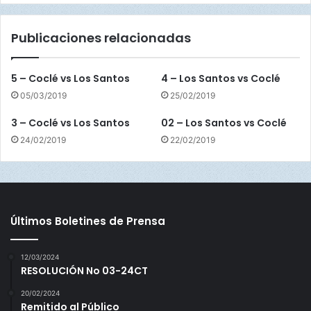
r
o
Publicaciones relacionadas
v
s
B
5 – Coclé vs Los Santos
4 – Los Santos vs Coclé
.
05/03/2019
25/02/2019
d
e
3 – Coclé vs Los Santos
02 – Los Santos vs Coclé
l
24/02/2019
22/02/2019
T
o
r
o
Últimos Boletines de Prensa
12/03/2024
RESOLUCIÓN No 03-24CT
20/02/2024
Remitido al Público