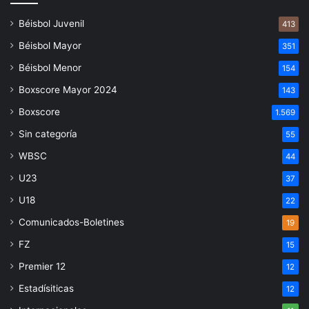
Béisbol Juvenil
413
Béisbol Mayor
351
Béisbol Menor
154
Boxscore Mayor 2024
143
Boxscore
1.569
Sin categoría
55
WBSC
44
U23
37
U18
22
Comunicados-Boletines
19
FZ
15
Premier 12
12
Estadísiticas
12