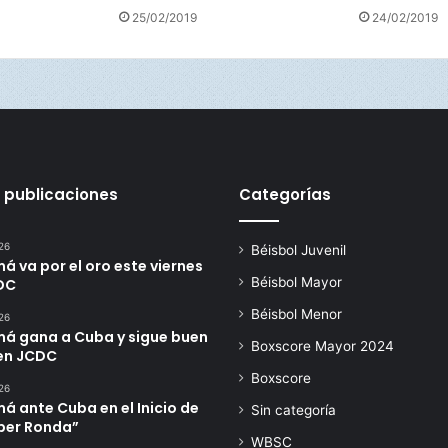
é
25/02/2019
24/02/2019
 publicaciones
Categorías
26
Béisbol Juvenil
 va por el oro este viernes
Béisbol Mayor
DC
Béisbol Menor
26
á gana a Cuba y sigue buen
Boxscore Mayor 2024
en JCDC
Boxscore
26
 ante Cuba en el Inicio de
Sin categoría
úper Ronda”
WBSC