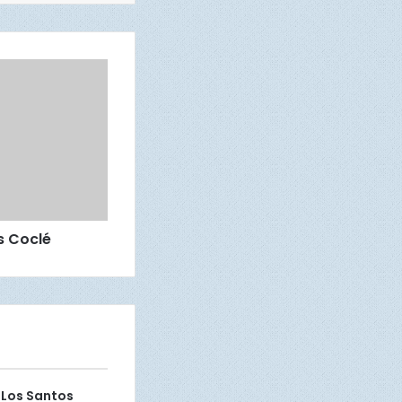
s Coclé
 Los Santos