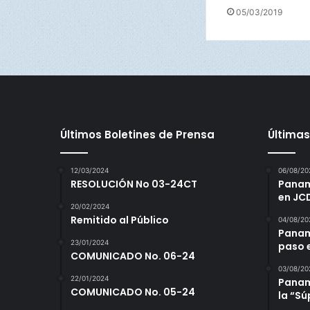
e
05/03/2019
r
a
Últimos Boletines de Prensa
Últimas
12/03/2024
06/08/20
RESOLUCIÓN No 03-24CT
Panamá
en JC
20/02/2024
Remitido al Público
04/08/20
Panam
23/01/2024
paso 
COMUNICADO No. 06-24
03/08/20
22/01/2024
Panamá
COMUNICADO No. 05-24
la “S