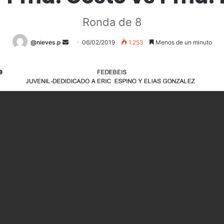
Ronda de 8
@nieves.p
S
06/02/2019
1.253
Menos de un minuto
e
n
d
a
n
e
m
a
i
l