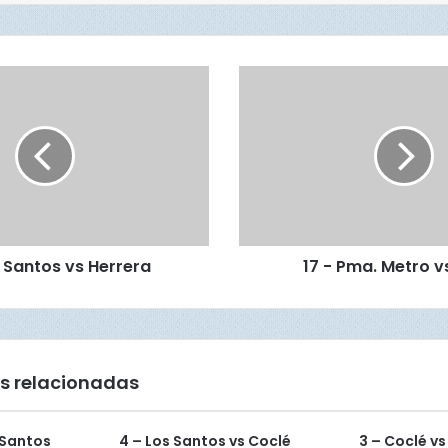
1
7
-
P
m
a
.
M
e
s Santos vs Herrera
17 - Pma. Metro v
t
r
o
v
s
C
s relacionadas
o
c
l
 Santos
4 – Los Santos vs Coclé
3 – Coclé vs