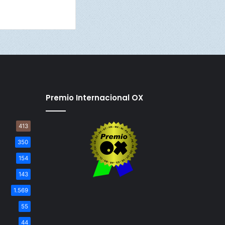
Premio Internacional OX
413
350
154
143
1.569
55
44