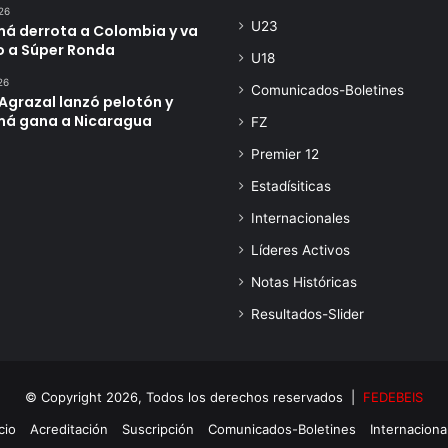
26
U23
á derrota a Colombia y va
o a Súper Ronda
U18
26
Comunicados-Boletines
Agrazal lanzó pelotón y
á gana a Nicaragua
FZ
Premier 12
Estadísiticas
Internacionales
Líderes Activos
Notas Históricas
Resultados-Slider
© Copyright 2026, Todos los derechos reservados |
FEDEBEIS
cio
Acreditación
Suscripción
Comunicados-Boletines
Internaciona