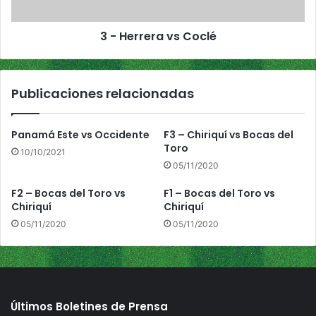
r
a
3 - Herrera vs Coclé
v
s
C
o
Publicaciones relacionadas
c
l
é
Panamá Este vs Occidente
F3 – Chiriquí vs Bocas del
Toro
10/10/2021
05/11/2020
F2 – Bocas del Toro vs
F1 – Bocas del Toro vs
Chiriquí
Chiriquí
05/11/2020
05/11/2020
Últimos Boletines de Prensa