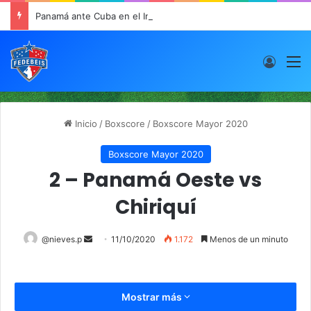
Panamá ante Cuba en el Inicio de la “Súper Ronda”
Acces
M
Inicio
/
Boxscore
/
Boxscore Mayor 2020
Boxscore Mayor 2020
2 – Panamá Oeste vs
Chiriquí
@nieves.p
S
11/10/2020
1.172
Menos de un minuto
e
n
d
Mostrar más
a