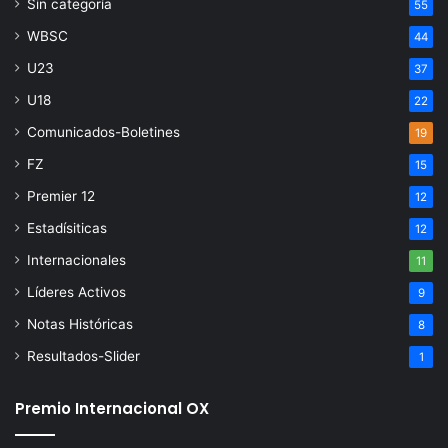
Sin categoría
55
WBSC
44
U23
37
U18
22
Comunicados-Boletines
19
FZ
15
Premier 12
12
Estadísiticas
12
Internacionales
11
Líderes Activos
9
Notas Históricas
8
Resultados-Slider
1
Premio Internacional OX