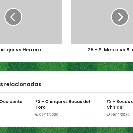
-
P
.
M
e
t
r
iriquí vs Herrera
28 - P. Metro vs B.
o
v
s
B
.
d
s relacionadas
e
l
T
 Occidente
F3 – Chiriquí vs Bocas del
F2 – Bocas d
o
Toro
Chiriquí
r
05/11/2020
05/11/2020
o