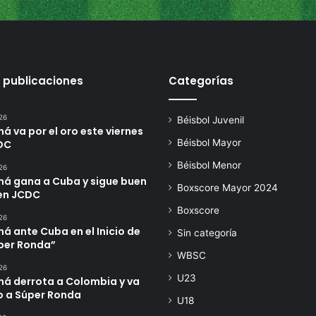
 publicaciones
Categorías
26
Béisbol Juvenil
 va por el oro este viernes
Béisbol Mayor
DC
Béisbol Menor
26
á gana a Cuba y sigue buen
Boxscore Mayor 2024
en JCDC
Boxscore
26
 ante Cuba en el Inicio de
Sin categoría
úper Ronda”
WBSC
26
U23
á derrota a Colombia y va
o a Súper Ronda
U18