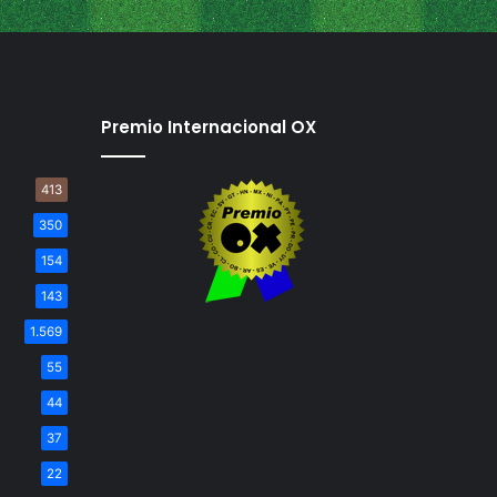
Premio Internacional OX
413
350
154
143
1.569
55
44
37
22