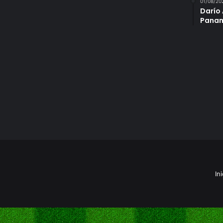
01/08/20
Darío 
Panam
Ini