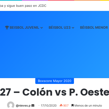
ba y sigue buen paso en JCDC
BEISBOL JUVENIL
BÉISBOL U23
BÉISBOL MENOR
Inicio
/
Boxscore
/
Boxscore Mayor 2020
/
27 – Colón vs P. Oeste
Boxscore Mayor 2020
27 – Colón vs P. Oest
@nieves.p
S
17/10/2020
907
Menos de un minuto