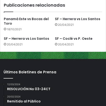
V
Publicaciones relacionadas
e
r
a
Panamá Este vs Bocas del
SF – Herrera vs Los Santos
g
Toro
20/04/2021
u
18/10/2021
a
s
SF – Herrera vs Los Santos
SF – Coclé vs P. Oeste
20/04/2021
20/04/2021
Últimos Boletines de Prensa
12/03/2024
RESOLUCIÓN No 03-24CT
20/02/2024
Remitido al Público