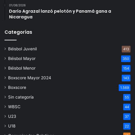
01/08/2026
Darío Agrazal lanzó pelotón y Panamá gana a
Nicaragua
Categorías
Béisbol Juvenil
413
Béisbol Mayor
350
Béisbol Menor
154
Boxscore Mayor 2024
143
Boxscore
1.569
Sin categoría
55
WBSC
44
U23
37
U18
22