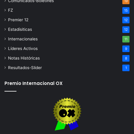
Comunicados-Boletines
19
FZ
15
Premier 12
12
Estadísiticas
12
Internacionales
11
Líderes Activos
9
Notas Históricas
8
Resultados-Slider
1
Premio Internacional OX