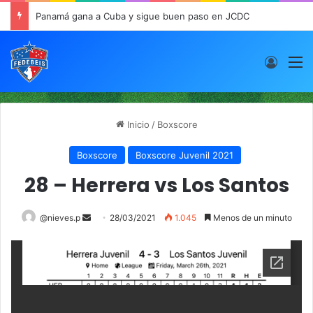
Panamá gana a Cuba y sigue buen paso en JCDC
Acces
M
Inicio
/
Boxscore
Boxscore
Boxscore Juvenil 2021
28 – Herrera vs Los Santos
@nieves.p
S
28/03/2021
1.045
Menos de un minuto
e
n
d
a
n