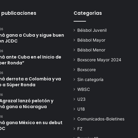
 publicaciones
Categorías
26
Béisbol Juvenil
á gana a Cuba y sigue buen
Béisbol Mayor
en JCDC
Béisbol Menor
26
 ante Cuba en el Inicio de
Boxscore Mayor 2024
úper Ronda”
Boxscore
26
á derrota a Colombia y va
Sin categoría
o a Súper Ronda
WBSC
26
U23
Agrazal lanzó pelotón y
á gana a Nicaragua
U18
26
Comunicados-Boletines
á gana México en su debut
DC
FZ