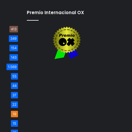
Premio Internacional OX
413
349
154
143
1.569
55
44
37
22
19
15