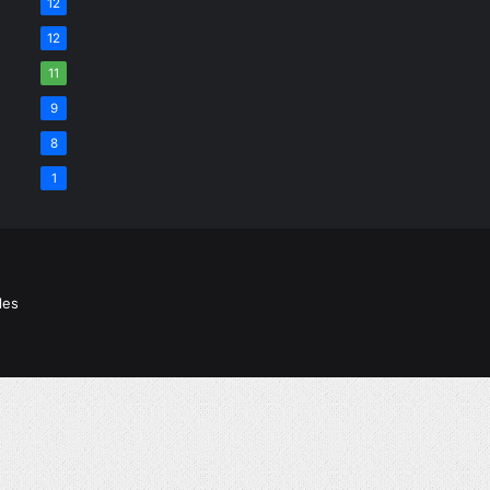
12
12
11
9
8
1
les