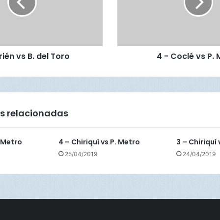
c
l
é
v
s
rién vs B. del Toro
4 - Coclé vs P.
P
.
M
e
t
r
s relacionadas
o
. Metro
4 – Chiriquí vs P. Metro
3 – Chiriquí
25/04/2019
24/04/2019