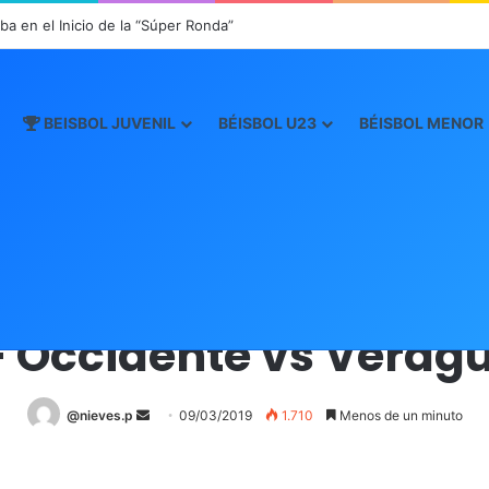
a en el Inicio de la “Súper Ronda”
BEISBOL JUVENIL
BÉISBOL U23
BÉISBOL MENOR
Inicio
/
Boxscore
/
Boxscore-Mayor 2019
/
3 – Occidente vs Veraguas
Boxscore-Mayor 2019
– Occidente vs Verag
@nieves.p
S
09/03/2019
1.710
Menos de un minuto
e
n