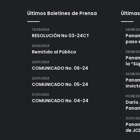
Últimos Boletines de Prensa
Últimas
12/03/2024
04/08/20
RESOLUCIÓN No 03-24CT
Panam
paso 
20/02/2024
Remitido al Público
03/08/20
Panamá
23/01/2024
la “S
COMUNICADO No. 06-24
02/08/20
22/01/2024
Panam
COMUNICADO No. 05-24
invict
21/01/2024
01/08/20
COMUNICADO No. 04-24
Darío 
Panam
31/07/20
Panam
de JC