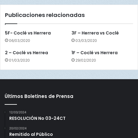
e
r
Publicaciones relacionadas
r
e
r
5F- Coclé vs Herrera
3F – Herrera vs Coclé
a
06/03/2020
03/03/2020
2 – Coclé vs Herrea
1F – Coclé vs Herrera
01/03/2020
29/02/2020
Últimos Boletines de Prensa
12/03/2024
RESOLUCIÓN No 03-24CT
20/02/2024
Remitido al Público