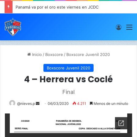
Panamá va por el oro este viernes en JCDC
Acces
M
Inicio
/
Boxscore
/
Boxscore Juvenil 2020
Boxscore Juvenil 2020
4 – Herrera vs Coclé
Final
@nieves.p
S
06/03/2020
4.211
Menos de un minuto
e
n
d
a