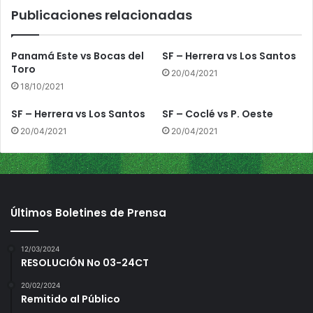
e
Publicaciones relacionadas
c
o
n
Panamá Este vs Bocas del
SF – Herrera vs Los Santos
v
Toro
20/04/2021
i
18/10/2021
d
a
SF – Herrera vs Los Santos
SF – Coclé vs P. Oeste
20/04/2021
20/04/2021
Últimos Boletines de Prensa
12/03/2024
RESOLUCIÓN No 03-24CT
20/02/2024
Remitido al Público