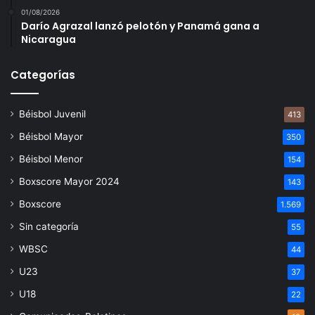
01/08/2026
Darío Agrazal lanzó pelotón y Panamá gana a
Nicaragua
Categorías
Béisbol Juvenil
413
Béisbol Mayor
350
Béisbol Menor
154
Boxscore Mayor 2024
143
Boxscore
1.569
Sin categoría
55
WBSC
44
U23
37
U18
22