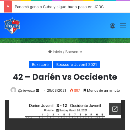
Panamá gana a Cuba y sigue buen paso en JCDC
Acces
M
Inicio
/
Boxscore
Boxscore
Boxscore Juvenil 2021
42 – Darién vs Occidente
@nieves.p
S
29/03/2021
897
Menos de un minuto
e
n
d
a
n