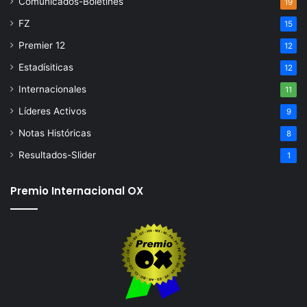
Comunicados-Boletines
19
FZ
15
Premier 12
12
Estadísiticas
12
Internacionales
11
Líderes Activos
9
Notas Históricas
8
Resultados-Slider
1
Premio Internacional OX