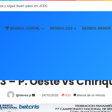
ba y sigue buen paso en JCDC
BEISBOL JUVENIL
BÉISBOL U23
BÉISBOL MENOR
Inicio
/
Boxscore
/
Boxscore Mayor 2020
/
43 – P. Oeste vs Chiriquí
Boxscore Mayor 2020
3 – P. Oeste vs Chiriq
@nieves.p
S
24/10/2020
935
Menos de un minuto
e
n