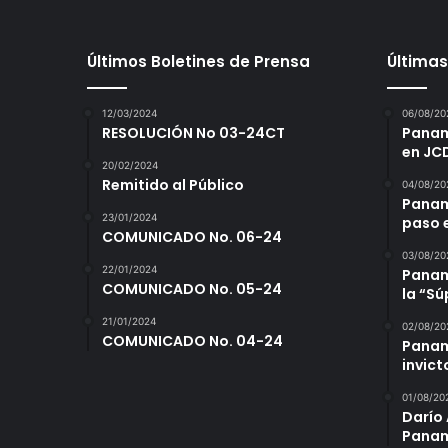
Últimos Boletines de Prensa
Últimas
12/03/2024
06/08/20
RESOLUCIÓN No 03-24CT
Panamá
en JC
20/02/2024
Remitido al Público
04/08/20
Panam
23/01/2024
paso 
COMUNICADO No. 06-24
03/08/20
22/01/2024
Panamá
COMUNICADO No. 05-24
la “S
21/01/2024
02/08/20
COMUNICADO No. 04-24
Panam
invict
01/08/20
Darío 
Panam