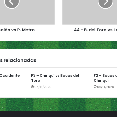
.
d
e
l
T
Colón vs P. Metro
44 - B. del Toro vs 
o
r
o
v
s
L
s relacionadas
o
s
S
 Occidente
F3 – Chiriquí vs Bocas del
F2 – Bocas d
a
Toro
Chiriquí
n
05/11/2020
05/11/2020
t
o
s