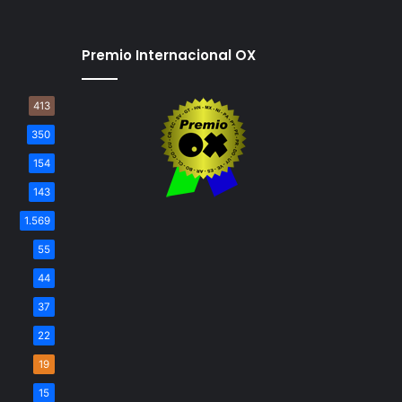
Premio Internacional OX
413
350
154
143
1.569
55
44
37
22
19
15