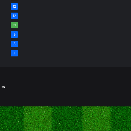
12
12
11
9
8
1
les