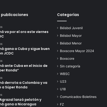
 publicaciones
Categorías
26
Béisbol Juvenil
 va por el oro este viernes
Béisbol Mayor
DC
Béisbol Menor
26
á gana a Cuba y sigue buen
Boxscore Mayor 2024
en JCDC
Boxscore
26
 ante Cuba en el Inicio de
Sin categoría
úper Ronda”
WBSC
26
U23
á derrota a Colombia y va
o a Súper Ronda
U18
26
Comunicados-Boletines
Agrazal lanzó pelotón y
á gana a Nicaragua
FZ