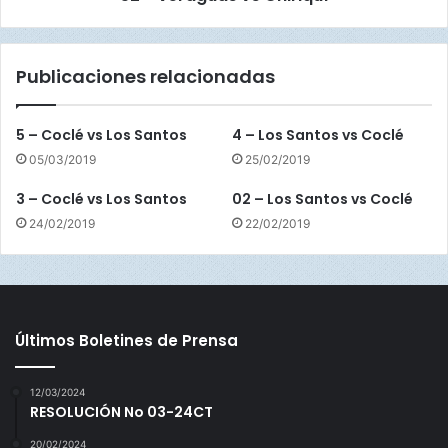
O
s
c
v
c
s
Publicaciones relacionadas
i
C
d
h
e
i
5 – Coclé vs Los Santos
4 – Los Santos vs Coclé
n
r
t
05/03/2019
25/02/2019
i
e
q
3 – Coclé vs Los Santos
02 – Los Santos vs Coclé
p
u
o
24/02/2019
22/02/2019
í
r
v
i
o
l
Últimos Boletines de Prensa
a
c
i
12/03/2024
RESOLUCIÓN No 03-24CT
ó
n
20/02/2024