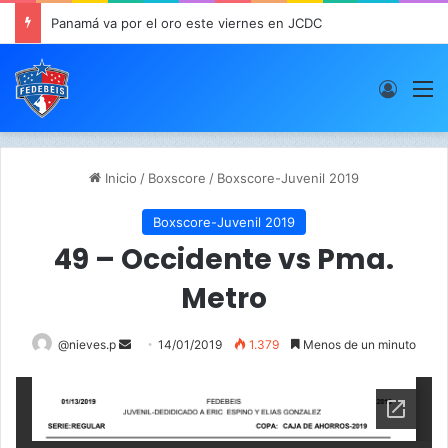
Panamá va por el oro este viernes en JCDC
Acces
M
Inicio
/
Boxscore
/
Boxscore-Juvenil 2019
Boxscore-Juvenil 2019
49 – Occidente vs Pma.
Metro
@nieves.p
S
14/01/2019
1.379
Menos de un minuto
e
n
d
a