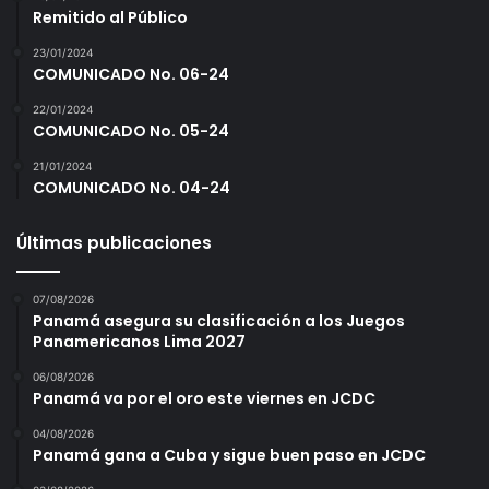
a
Remitido al Público
l
R
23/01/2024
COMUNICADO No. 06-24
e
g
22/01/2024
l
COMUNICADO No. 05-24
a
m
21/01/2024
COMUNICADO No. 04-24
e
n
t
Últimas publicaciones
o
07/08/2026
Panamá asegura su clasificación a los Juegos
Panamericanos Lima 2027
06/08/2026
Panamá va por el oro este viernes en JCDC
04/08/2026
Panamá gana a Cuba y sigue buen paso en JCDC