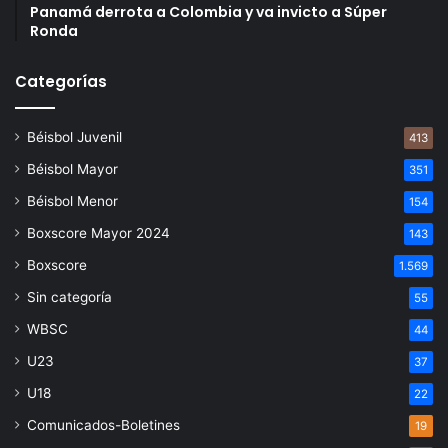
Panamá derrota a Colombia y va invicto a Súper
Ronda
Categorías
Béisbol Juvenil
413
Béisbol Mayor
351
Béisbol Menor
154
Boxscore Mayor 2024
143
Boxscore
1.569
Sin categoría
55
WBSC
44
U23
37
U18
22
Comunicados-Boletines
19