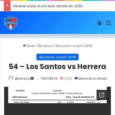
Panamá va por el oro este viernes en JCDC
Acces
M
Inicio
/
Boxscore
/
Boxscore-Juvenil 2019
Boxscore-Juvenil 2019
54 – Los Santos vs Herrera
@nieves.p
S
14/01/2019
1.432
Menos de un minuto
e
n
d
a
n