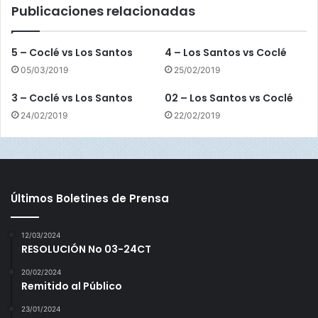
Publicaciones relacionadas
u
e
r
5 – Coclé vs Los Santos
4 – Los Santos vs Coclé
t
05/03/2019
25/02/2019
a
a
3 – Coclé vs Los Santos
02 – Los Santos vs Coclé
n
24/02/2019
22/02/2019
c
h
a
!
Últimos Boletines de Prensa
12/03/2024
RESOLUCIÓN No 03-24CT
20/02/2024
Remitido al Público
23/01/2024