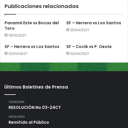
H
Publicaciones relacionadas
e
r
r
Panamá Este vs Bocas del
SF – Herrera vs Los Santos
e
Toro
20/04/2021
r
18/10/2021
a
SF – Herrera vs Los Santos
SF – Coclé vs P. Oeste
20/04/2021
20/04/2021
Últimos Boletines de Prensa
12/03/2024
RESOLUCIÓN No 03-24CT
20/02/2024
Remitido al Público