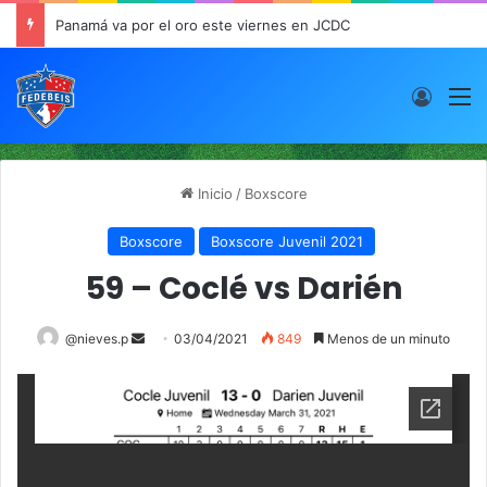
Panamá va por el oro este viernes en JCDC
Acces
M
Inicio
/
Boxscore
Boxscore
Boxscore Juvenil 2021
59 – Coclé vs Darién
@nieves.p
S
03/04/2021
849
Menos de un minuto
e
n
d
a
n