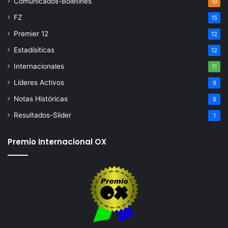
Comunicados-Boletines
19
FZ
15
Premier 12
12
Estadísiticas
12
Internacionales
11
Líderes Activos
9
Notas Históricas
8
Resultados-Slider
1
Premio Internacional OX