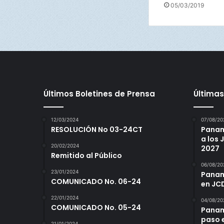
05/03/2019
n
t
o
s
Últimos Boletines de Prensa
Últimas
12/03/2024
07/08/20
RESOLUCIÓN No 03-24CT
Panam
a los
20/02/2024
2027
Remitido al Público
06/08/20
23/01/2024
Panamá
COMUNICADO No. 06-24
en JC
22/01/2024
04/08/20
COMUNICADO No. 05-24
Panam
paso 
21/01/2024