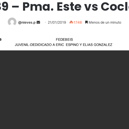
9 – Pma. Este vs Coc
@nieves.p
S
21/01/2019
1.148
Menos de un minuto
e
n
d
a
n
e
m
a
i
l