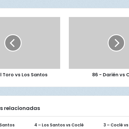
8
6
-
D
a
r
i
é
n
el Toro vs Los Santos
86 - Darién vs 
v
s
C
o
l
ó
s relacionadas
n
 Santos
4 – Los Santos vs Coclé
3 – Coclé vs