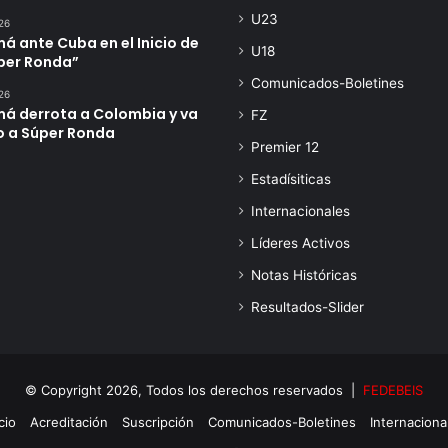
U23
26
 ante Cuba en el Inicio de
U18
úper Ronda”
Comunicados-Boletines
26
á derrota a Colombia y va
FZ
o a Súper Ronda
Premier 12
Estadísiticas
Internacionales
Líderes Activos
Notas Históricas
Resultados-Slider
© Copyright 2026, Todos los derechos reservados |
FEDEBEIS
cio
Acreditación
Suscripción
Comunicados-Boletines
Internaciona