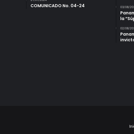
COMUNICADO No. 04-24
03/08/20
Panamá
la “S
02/08/20
Panam
invict
Ini