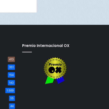
Premio Internacional OX
413
351
154
143
1.569
55
44