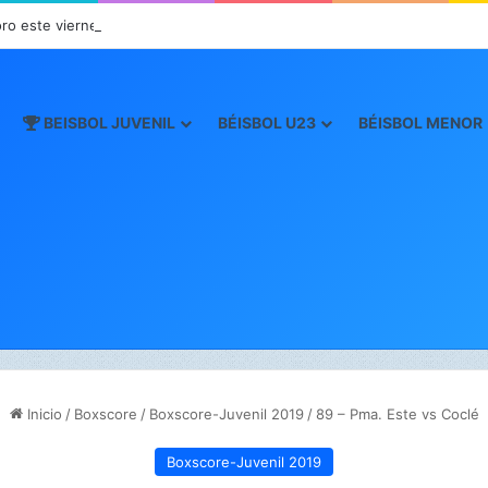
oro este viernes en JCDC
BEISBOL JUVENIL
BÉISBOL U23
BÉISBOL MENOR
Inicio
/
Boxscore
/
Boxscore-Juvenil 2019
/
89 – Pma. Este vs Coclé
Boxscore-Juvenil 2019