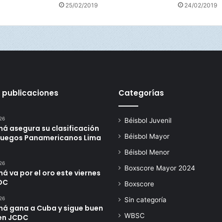
25/02/2019
24/02/2019
 publicaciones
Categorías
26
Béisbol Juvenil
á asegura su clasificación
Béisbol Mayor
 Juegos Panamericanos Lima
Béisbol Menor
26
Boxscore Mayor 2024
 va por el oro este viernes
DC
Boxscore
26
Sin categoría
á gana a Cuba y sigue buen
WBSC
en JCDC