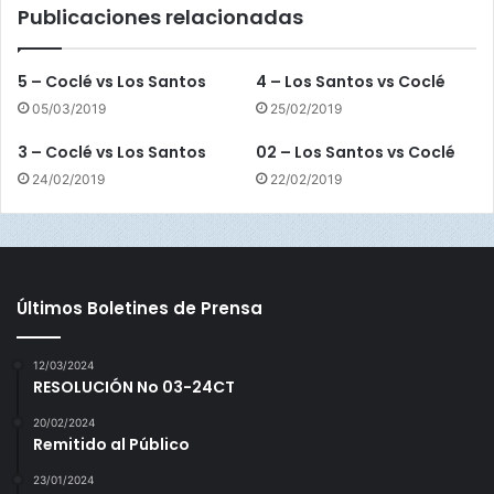
Publicaciones relacionadas
.
E
s
5 – Coclé vs Los Santos
4 – Los Santos vs Coclé
t
05/03/2019
25/02/2019
e
3 – Coclé vs Los Santos
02 – Los Santos vs Coclé
24/02/2019
22/02/2019
Últimos Boletines de Prensa
12/03/2024
RESOLUCIÓN No 03-24CT
20/02/2024
Remitido al Público
23/01/2024