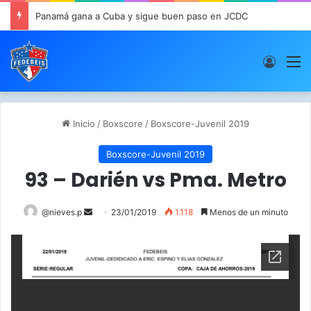
Panamá gana a Cuba y sigue buen paso en JCDC
Acces
M
Inicio
/
Boxscore
/
Boxscore-Juvenil 2019
Boxscore-Juvenil 2019
93 – Darién vs Pma. Metro
@nieves.p
S
23/01/2019
1.118
Menos de un minuto
e
n
d
a
n