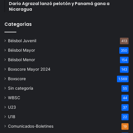
Darío Agrazal lanzó pelotón y Panamá gana a
Nicaragua
Categorías
Béisbol Juvenil
413
Béisbol Mayor
350
Béisbol Menor
154
Boxscore Mayor 2024
143
Boxscore
1.569
Sin categoría
55
WBSC
44
U23
37
U18
22
Comunicados-Boletines
19