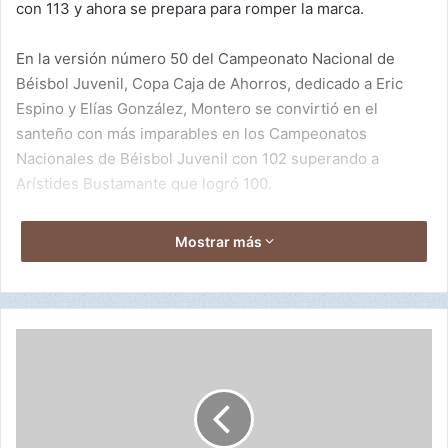
con 113 y ahora se prepara para romper la marca.
En la versión número 50 del Campeonato Nacional de
Béisbol Juvenil, Copa Caja de Ahorros, dedicado a Eric
Espino y Elías González, Montero se convirtió en el
santeño con más imparables en los Campeonatos
Nacionales de Béisbol Juvenil con 102 superando a
Arístides Bustamante que logró 100.
Mostrar más
9
6
-
V
e
r