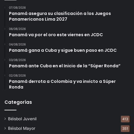
07/08/2026
Posiciones del Juvenil.
Panamá asegura su clasificación a los Juegos
Panamericanos Lima 2027
Kevin Ballesteros, de 3-3, un doble, 2 carreras anotadas, 4
06/08/2026
remolcadas; Michael Mendoza, de 3-2, un doble, un triple,
Panamá va por el oro este viernes en JCDC
2 anotadas, 2 impulsadas; Adrián Montero, de 2-2, 2
04/08/2026
anotadas, comandaron la ofensiva de la tropa santeña.
Panamá gana a Cuba y sigue buen paso en JCDC
Por su parte Roger Martínez, de 4-1, una empujada;
03/08/2026
Panamá ante Cuba en el Inicio de la “Súper Ronda”
Hansell Pittí, de 4-3, 2 dobles, una anotada, una
remolcada; Carlos Fuentes, de 3-1, fueron los mejores por
02/08/2026
Panamá derrota a Colombia y va invicto a Súper
el equipo de Occidente.
Ronda
Los Santos anotó 13 carreras, conectó 17 imparables,
Categorías
cometió 4 errores en el campo de juegos. Por su parte
Chiriquí Occidente anotó 3 carreras, conectó 7
Béisbol Juvenil
413
imparables, no cometió errores en el terreno.
Béisbol Mayor
351