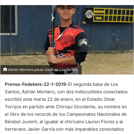
n
d
a
n
e
m
a
i
l
Adrián Montero pieza clave de Los Santos.
Prensa-Fedebeis-22-1-2019-
El segunda base de Los
Santos, Adrián Montero, con dos indiscutibles conectados
escribió este marte 22 de enero, en el Estadio Omar
Torrijos en partido ante Chiriquí Occidente, su nombre en
el libro de los records de los Campeonatos Nacionales de
Béisbol Juvenil, al igualar al chiricano Lauren Flores y al
herrerano Javier García con más imparables conectados