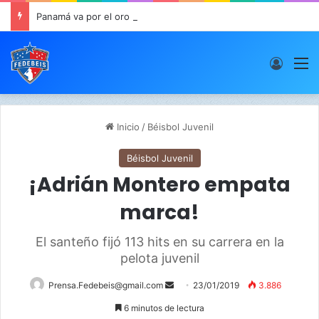
Panamá va por el oro este viernes en JCDC
Acces
M
Inicio
/
Béisbol Juvenil
Béisbol Juvenil
¡Adrián Montero empata
marca!
El santeño fijó 113 hits en su carrera en la
pelota juvenil
Prensa.Fedebeis@gmail.com
S
23/01/2019
3.886
e
6 minutos de lectura