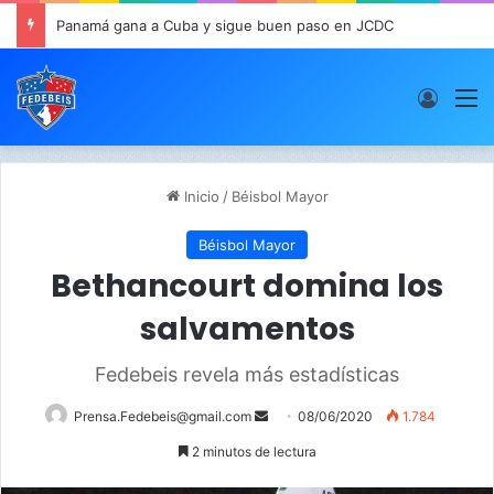
Panamá gana a Cuba y sigue buen paso en JCDC
Acces
M
Inicio
/
Béisbol Mayor
Béisbol Mayor
Bethancourt domina los
salvamentos
Fedebeis revela más estadísticas
Prensa.Fedebeis@gmail.com
S
08/06/2020
1.784
e
2 minutos de lectura
n