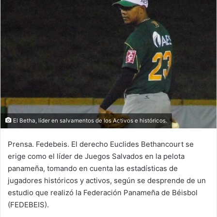
d
a
n
e
m
a
i
l
El Betha, líder en salvamentos de los Activos e históricos.
Prensa. Fedebeis. El derecho Euclides Bethancourt se
erige como el líder de Juegos Salvados en la pelota
panameña, tomando en cuenta las estadísticas de
jugadores históricos y activos, según se desprende de un
estudio que realizó la Federación Panameña de Béisbol
(FEDEBEIS).