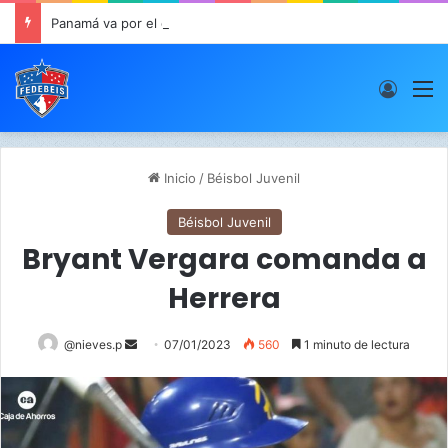
Panamá va por el oro este viernes en JCDC
Acces
M
Inicio
/
Béisbol Juvenil
Béisbol Juvenil
Bryant Vergara comanda a
Herrera
@nieves.p
S
07/01/2023
560
1 minuto de lectura
e
n
d
a