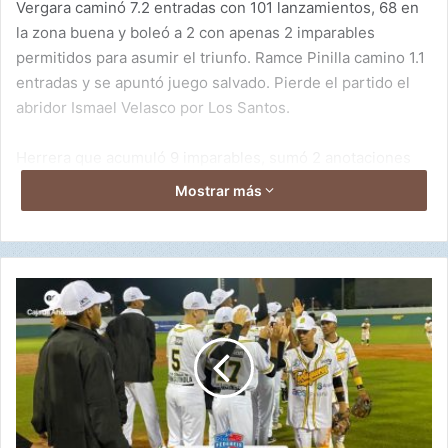
Vergara caminó 7.2 entradas con 101 lanzamientos, 68 en
la zona buena y boleó a 2 con apenas 2 imparables
permitidos para asumir el triunfo. Ramce Pinilla camino 1.1
entradas y se apuntó juego salvado. Pierde el partido el
abridor Ismael Velasco por Los Santos.
Herrera que acumuló 9 imparables, sumó 2 anotaciones
en la primera entrada y una más en alta de la sexta,
Mostrar más
jugando una buena defensa sin errores, mientras que Los
Santos no pudo marcar, sonó 2 hits y jugó sin errores.
Por Herrera destacaron al bate,Jorge Pinilla de 4-3, Luis
B
Rivera de 3-1 y Abdiel Alonso de 3-1. Por la tropa santeña,
o
c
Diego Pérez se fue de 4-2 con los dos únicos cañonazos
a
de su equipo.
s
d
e
l