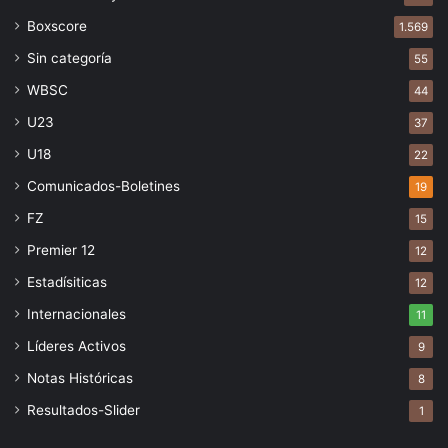
Boxscore
1.569
Sin categoría
55
WBSC
44
U23
37
U18
22
Comunicados-Boletines
19
FZ
15
Premier 12
12
Estadísiticas
12
Internacionales
11
Líderes Activos
9
Notas Históricas
8
Resultados-Slider
1