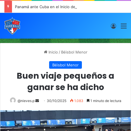
Panamá ante Cuba en el Inicio de la “Súper Ronda”
Acces
M
Inicio
/
Béisbol Menor
Béisbol Menor
Buen viaje pequeños a
ganar se ha dicho
@nieves.p
S
30/10/2025
1.083
1 minuto de lectura
e
n
d
a