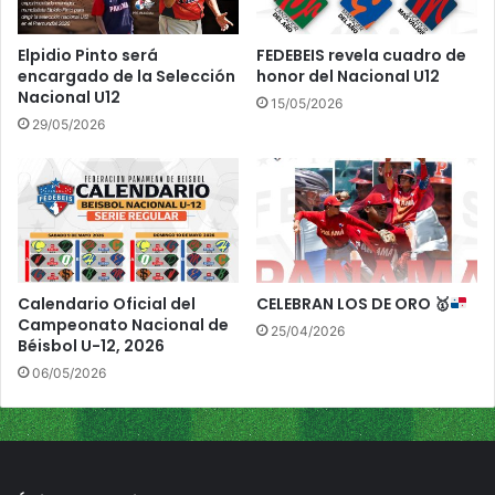
"
y
Elpidio Pinto será
FEDEBEIS revela cuadro de
n
encargado de la Selección
honor del Nacional U12
o
Nacional U12
15/05/2026
s
29/05/2026
m
e
t
e
m
o
s
e
Calendario Oficial del
CELEBRAN LOS DE ORO
🥇
n
Campeonato Nacional de
25/04/2026
p
Béisbol U-12, 2026
a
06/05/2026
r
t
i
d
o