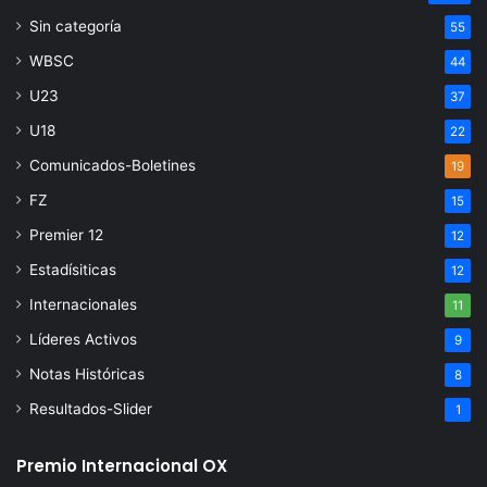
Sin categoría
55
WBSC
44
U23
37
U18
22
Comunicados-Boletines
19
FZ
15
Premier 12
12
Estadísiticas
12
Internacionales
11
Líderes Activos
9
Notas Históricas
8
Resultados-Slider
1
Premio Internacional OX