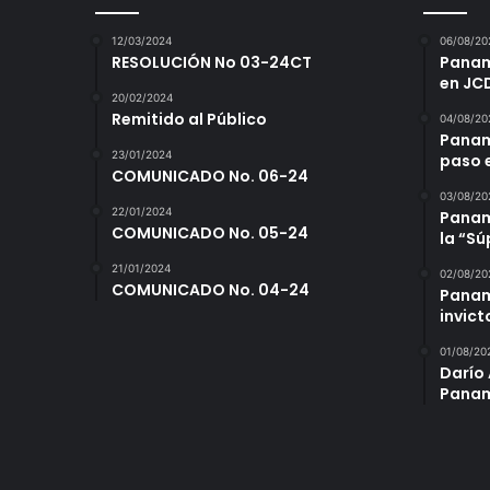
12/03/2024
06/08/20
RESOLUCIÓN No 03-24CT
Panamá
en JC
20/02/2024
Remitido al Público
04/08/20
Panam
23/01/2024
paso 
COMUNICADO No. 06-24
03/08/20
22/01/2024
Panamá
COMUNICADO No. 05-24
la “S
21/01/2024
02/08/20
COMUNICADO No. 04-24
Panam
invict
01/08/20
Darío 
Panam