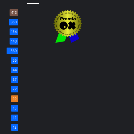
413
350
154
143
1.569
55
44
37
22
19
15
12
12