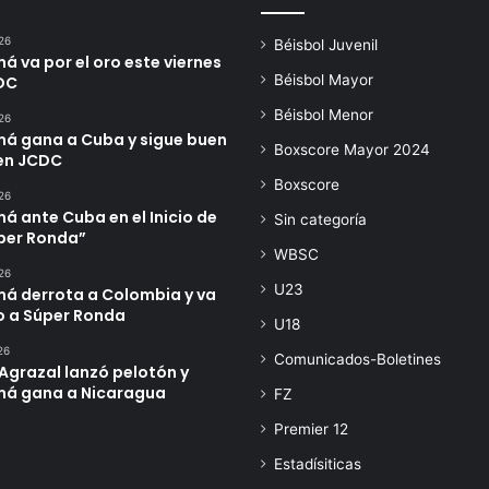
26
Béisbol Juvenil
 va por el oro este viernes
Béisbol Mayor
DC
Béisbol Menor
26
á gana a Cuba y sigue buen
Boxscore Mayor 2024
en JCDC
Boxscore
26
 ante Cuba en el Inicio de
Sin categoría
úper Ronda”
WBSC
26
U23
á derrota a Colombia y va
o a Súper Ronda
U18
26
Comunicados-Boletines
Agrazal lanzó pelotón y
á gana a Nicaragua
FZ
Premier 12
Estadísiticas