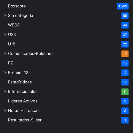
Boxscore
1.569
Sin categoría
55
WBSC
44
U23
37
U18
22
Comunicados-Boletines
19
FZ
15
Premier 12
12
Estadísiticas
12
Internacionales
11
Líderes Activos
9
Notas Históricas
8
Resultados-Slider
1