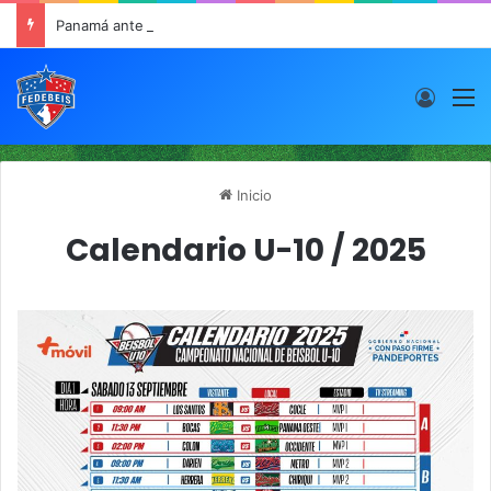
Panamá ante Cuba en el Inicio de la “Súper Ronda”
Acces
M
Inicio
Calendario U-10 / 2025