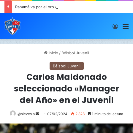
Panamá va por el oro este viernes en JCDC
Acces
M
Inicio
/
Béisbol Juvenil
Béisbol Juvenil
Carlos Maldonado
seleccionado «Manager
del Año» en el Juvenil
@nieves.p
S
07/02/2024
2.828
1 minuto de lectura
e
n