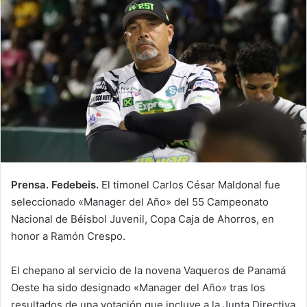
d
a
n
e
m
a
i
l
Prensa. Fedebeis.
El timonel Carlos César Maldonal fue
seleccionado «Manager del Año» del 55 Campeonato
Nacional de Béisbol Juvenil, Copa Caja de Ahorros, en
honor a Ramón Crespo.
El chepano al servicio de la novena Vaqueros de Panamá
Oeste ha sido designado «Manager del Año» tras los
resultados de una votación que incluye a la Junta Directiva