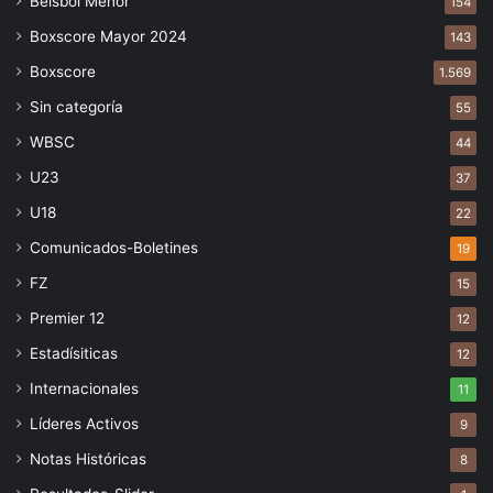
Béisbol Menor
154
Boxscore Mayor 2024
143
Boxscore
1.569
Sin categoría
55
WBSC
44
U23
37
U18
22
Comunicados-Boletines
19
FZ
15
Premier 12
12
Estadísiticas
12
Internacionales
11
Líderes Activos
9
Notas Históricas
8