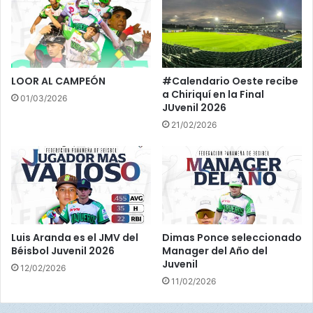
á
M
e
t
r
LOOR AL CAMPEÓN
#Calendario Oeste recibe
o
a Chiriquí en la Final
01/03/2026
JUvenil 2026
21/02/2026
Luis Aranda es el JMV del
Dimas Ponce seleccionado
Béisbol Juvenil 2026
Manager del Año del
Juvenil
12/02/2026
11/02/2026