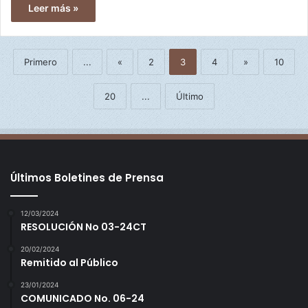
Leer más »
Primero
...
«
2
3
4
»
10
20
...
Último
Últimos Boletines de Prensa
12/03/2024
RESOLUCIÓN No 03-24CT
20/02/2024
Remitido al Público
23/01/2024
COMUNICADO No. 06-24