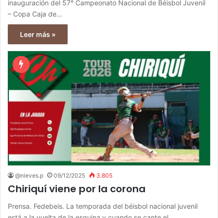
inauguración del 57° Campeonato Nacional de Béisbol Juvenil
– Copa Caja de…
Leer más »
@nieves.p
09/12/2025
3.805
Chiriquí viene por la corona
Prensa. Fedebeis. La temporada del béisbol nacional juvenil
está a la vuelta de la esquina y cuando se cante el…