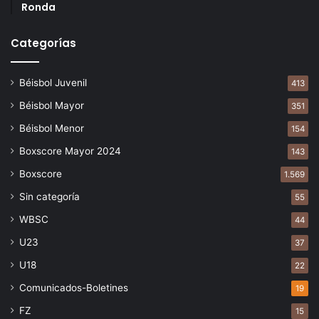
Ronda
Categorías
Béisbol Juvenil
413
Béisbol Mayor
351
Béisbol Menor
154
Boxscore Mayor 2024
143
Boxscore
1.569
Sin categoría
55
WBSC
44
U23
37
U18
22
Comunicados-Boletines
19
FZ
15