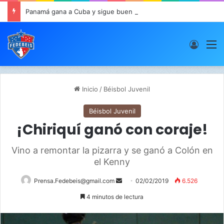
Panamá gana a Cuba y sigue buen paso en JCDC
Acces
M
Inicio
/
Béisbol Juvenil
Béisbol Juvenil
¡Chiriquí ganó con coraje!
Vino a remontar la pizarra y se ganó a Colón en
el Kenny
Prensa.Fedebeis@gmail.com
S
02/02/2019
6.526
e
4 minutos de lectura
n
d