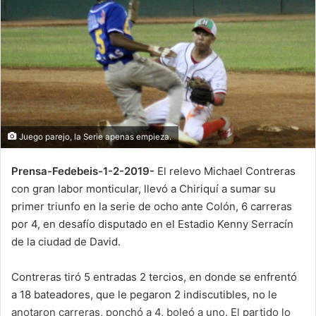
a
n
e
m
a
i
l
Juego parejo, la Serie apenas empieza.
Prensa-Fedebeis-1-2-2019-
El relevo Michael Contreras
con gran labor monticular, llevó a Chiriquí a sumar su
primer triunfo en la serie de ocho ante Colón, 6 carreras
por 4, en desafío disputado en el Estadio Kenny Serracín
de la ciudad de David.
Contreras tiró 5 entradas 2 tercios, en donde se enfrentó
a 18 bateadores, que le pegaron 2 indiscutibles, no le
anotaron carreras, ponchó a 4, boleó a uno. El partido lo