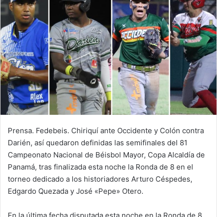
d
a
n
e
m
a
i
l
Prensa. Fedebeis. Chiriquí ante Occidente y Colón contra
Darién, así quedaron definidas las semifinales del 81
Campeonato Nacional de Béisbol Mayor, Copa Alcaldía de
Panamá, tras finalizada esta noche la Ronda de 8 en el
torneo dedicado a los historiadores Arturo Céspedes,
Edgardo Quezada y José «Pepe» Otero.
En la última fecha disputada esta noche en la Ronda de 8,