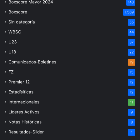
Boxscore Mayor 2024
143
Boxscore
1.569
Sin categoría
55
WBSC
44
U23
37
U18
22
Comunicados-Boletines
19
FZ
15
Premier 12
12
Estadísiticas
12
Internacionales
11
Líderes Activos
9
Notas Históricas
8
Resultados-Slider
1