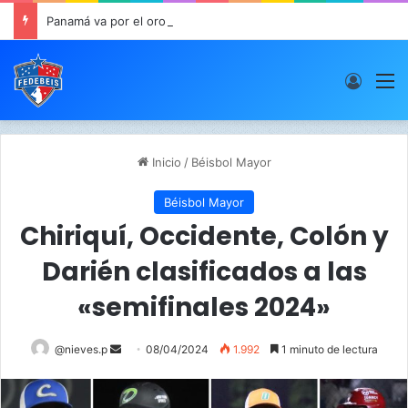
Panamá va por el oro este viernes en JCDC
Acces
M
Inicio
/
Béisbol Mayor
Béisbol Mayor
Chiriquí, Occidente, Colón y
Darién clasificados a las
«semifinales 2024»
@nieves.p
S
08/04/2024
1.992
1 minuto de lectura
e
n