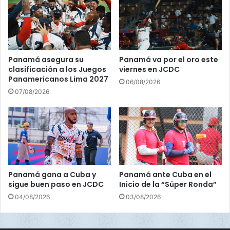
r
n
2
t
0
e
2
4
Panamá asegura su
Panamá va por el oro este
clasificación a los Juegos
viernes en JCDC
Panamericanos Lima 2027
06/08/2026
07/08/2026
Panamá gana a Cuba y
Panamá ante Cuba en el
sigue buen paso en JCDC
Inicio de la “Súper Ronda”
04/08/2026
03/08/2026