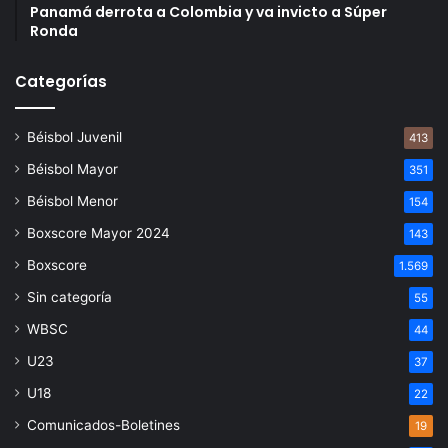
Panamá derrota a Colombia y va invicto a Súper
Ronda
Categorías
Béisbol Juvenil
413
Béisbol Mayor
351
Béisbol Menor
154
Boxscore Mayor 2024
143
Boxscore
1.569
Sin categoría
55
WBSC
44
U23
37
U18
22
Comunicados-Boletines
19