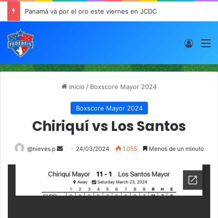
Panamá va por el oro este viernes en JCDC
Acces
M
Inicio
/
Boxscore Mayor 2024
Boxscore Mayor 2024
Chiriquí vs Los Santos
@nieves.p
S
24/03/2024
1.055
Menos de un minuto
e
n
d
a
n