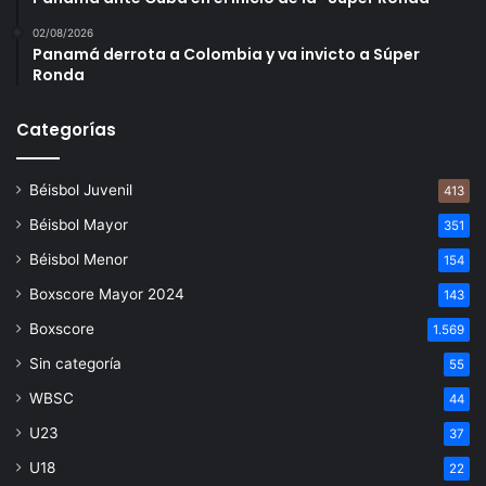
02/08/2026
Panamá derrota a Colombia y va invicto a Súper
Ronda
Categorías
Béisbol Juvenil
413
Béisbol Mayor
351
Béisbol Menor
154
Boxscore Mayor 2024
143
Boxscore
1.569
Sin categoría
55
WBSC
44
U23
37
U18
22