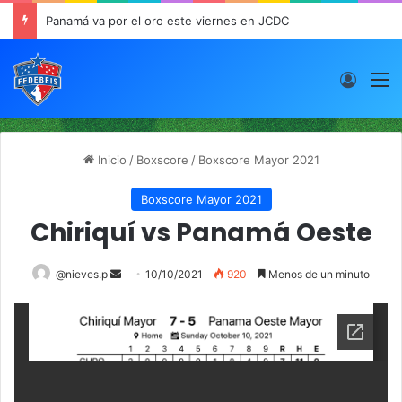
Panamá va por el oro este viernes en JCDC
Acces
M
Inicio
/
Boxscore
/
Boxscore Mayor 2021
Boxscore Mayor 2021
Chiriquí vs Panamá Oeste
@nieves.p
S
10/10/2021
920
Menos de un minuto
e
n
d
a
n