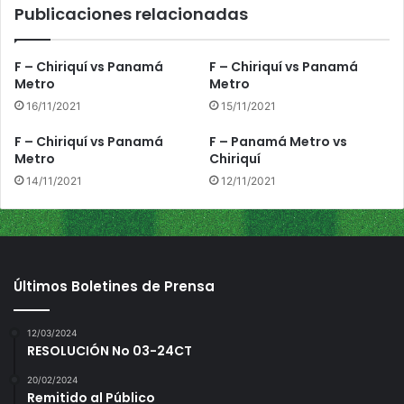
Publicaciones relacionadas
l
l
i
F – Chiriquí vs Panamá
F – Chiriquí vs Panamá
d
Metro
Metro
e
16/11/2021
15/11/2021
r
a
F – Chiriquí vs Panamá
F – Panamá Metro vs
n
Metro
Chiriquí
a
14/11/2021
12/11/2021
C
h
i
r
i
q
Últimos Boletines de Prensa
u
í
12/03/2024
RESOLUCIÓN No 03-24CT
20/02/2024
Remitido al Público