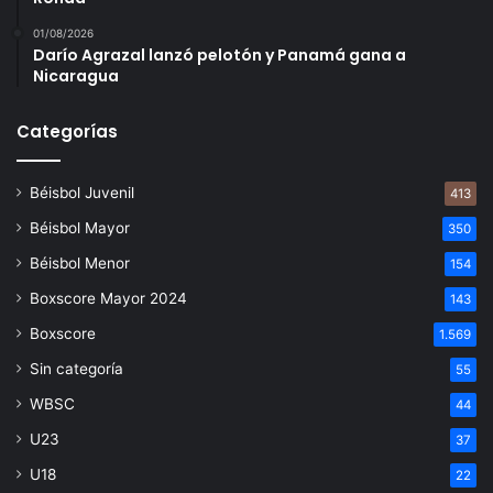
01/08/2026
Darío Agrazal lanzó pelotón y Panamá gana a
Nicaragua
Categorías
Béisbol Juvenil
413
Béisbol Mayor
350
Béisbol Menor
154
Boxscore Mayor 2024
143
Boxscore
1.569
Sin categoría
55
WBSC
44
U23
37
U18
22