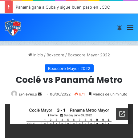
Panamá gana a Cuba y sigue buen paso en JCDC
Acces
M
Inicio
/
Boxscore
/
Boxscore Mayor 2022
Boxscore Mayor 2022
Coclé vs Panamá Metro
@nieves.p
S
06/06/2022
671
Menos de un minuto
e
n
d
a
n