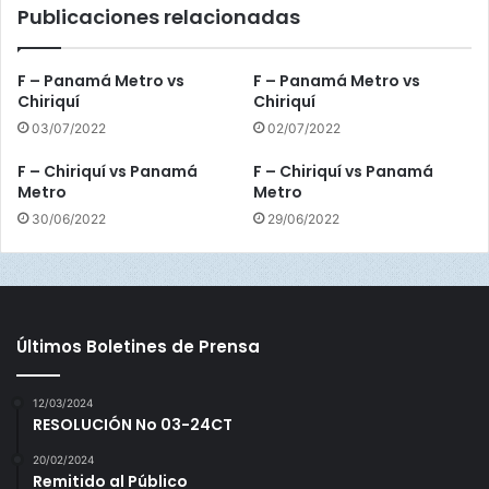
Publicaciones relacionadas
O
e
s
F – Panamá Metro vs
F – Panamá Metro vs
t
Chiriquí
Chiriquí
e
03/07/2022
02/07/2022
F – Chiriquí vs Panamá
F – Chiriquí vs Panamá
Metro
Metro
30/06/2022
29/06/2022
Últimos Boletines de Prensa
12/03/2024
RESOLUCIÓN No 03-24CT
20/02/2024
Remitido al Público