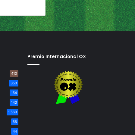
Premio Internacional OX
413
350
154
143
1.569
55
44