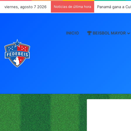
viernes, agosto 7 2026
Noticias de última hora
Panamá gana a Cu
INICIO
BEISBOL MAYOR