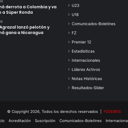
26
U23
á derrota a Colombia y va
o a Súper Ronda
U18
26
Comunicados-Boletines
Agrazal lanzó pelotón y
á gana a Nicaragua
FZ
Premier 12
Estadísiticas
Internacionales
Líderes Activos
Notas Históricas
Resultados-Slider
© Copyright 2026, Todos los derechos reservados |
FEDEBEIS
cio
Acreditación
Suscripción
Comunicados-Boletines
Internaciona