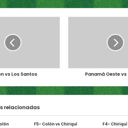
P
a
n
a
m
á
O
e
s
én vs Los Santos
Panamá Oeste vs 
t
e
v
s
H
e
s relacionadas
r
r
e
Colón
F5- Colón vs Chiriquí
F4- Chiriquí
r