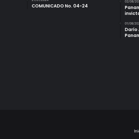
02/08/20
COMUNICADO No. 04-24
Panam
invict
01/08/20
Darío 
Panam
Ini