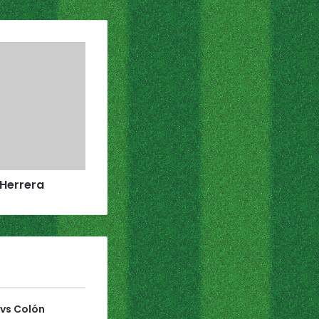
Herrera
 vs Colón