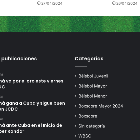
27/04/2024
26/04/2024
a
 publicaciones
Categorías
26
Béisbol Juvenil
 va por el oro este viernes
Béisbol Mayor
DC
Béisbol Menor
26
á gana a Cuba y sigue buen
Boxscore Mayor 2024
en JCDC
Boxscore
26
 ante Cuba en el Inicio de
Sin categoría
úper Ronda”
WBSC