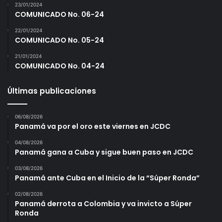
r
23/01/2024
COMUNICADO No. 06-24
e
s
22/01/2024
e
COMUNICADO No. 05-24
l
e
21/01/2024
COMUNICADO No. 04-24
c
c
i
Últimas publicaciones
ó
n
06/08/2026
Panamá va por el oro este viernes en JCDC
04/08/2026
Panamá gana a Cuba y sigue buen paso en JCDC
03/08/2026
Panamá ante Cuba en el Inicio de la “Súper Ronda”
02/08/2026
Panamá derrota a Colombia y va invicto a Súper
Ronda