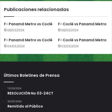
5
Publicaciones relacionadas
:
r
e
F- Panamá Metro vs Coclé
F- Coclé vs Panamá Metro
c
06/03/2024
06/03/2024
o
r
F- Panamá Metro vs Coclé
F- Coclé vs Panamá Metro
t
e
04/03/2024
03/03/2024
e
n
l
i
s
Últimos Boletines de Prensa
t
a
d
12/03/2024
RESOLUCIÓN No 03-24CT
o
d
20/02/2024
e
Remitido al Público
P