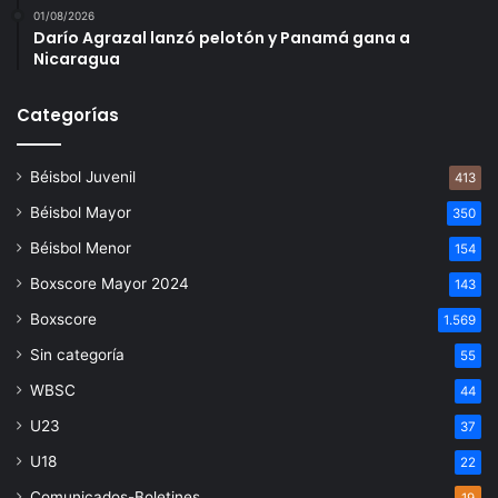
01/08/2026
Darío Agrazal lanzó pelotón y Panamá gana a
Nicaragua
Categorías
Béisbol Juvenil
413
Béisbol Mayor
350
Béisbol Menor
154
Boxscore Mayor 2024
143
Boxscore
1.569
Sin categoría
55
WBSC
44
U23
37
U18
22
Comunicados-Boletines