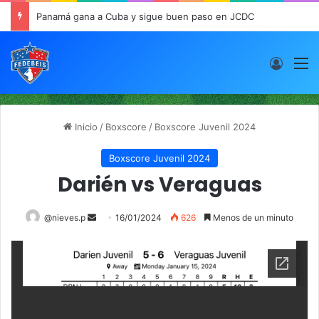
Panamá gana a Cuba y sigue buen paso en JCDC
Acces
M
Inicio
/
Boxscore
/
Boxscore Juvenil 2024
Boxscore Juvenil 2024
Darién vs Veraguas
@nieves.p
S
16/01/2024
626
Menos de un minuto
e
n
d
a
n