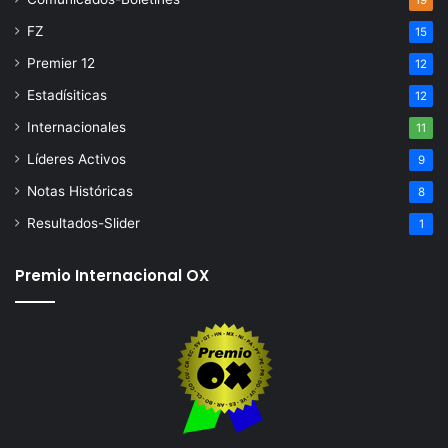
19
FZ
15
Premier 12
12
Estadísiticas
12
Internacionales
11
Líderes Activos
9
Notas Históricas
8
Resultados-Slider
1
Premio Internacional OX