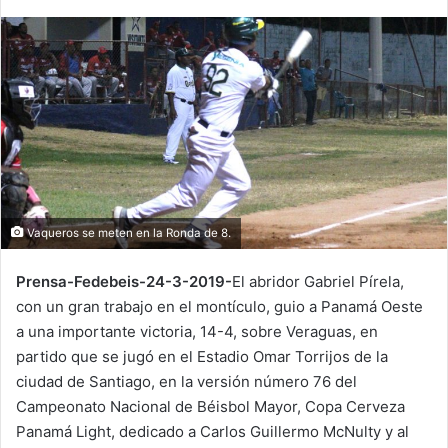
n
d
a
n
e
m
a
i
l
Vaqueros se meten en la Ronda de 8.
Prensa-Fedebeis-24-3-2019-
El abridor Gabriel Pírela,
con un gran trabajo en el montículo, guio a Panamá Oeste
a una importante victoria, 14-4, sobre Veraguas, en
partido que se jugó en el Estadio Omar Torrijos de la
ciudad de Santiago, en la versión número 76 del
Campeonato Nacional de Béisbol Mayor, Copa Cerveza
Panamá Light, dedicado a Carlos Guillermo McNulty y al