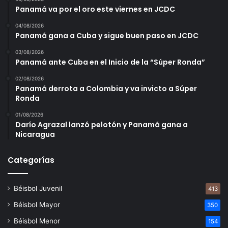
Darienitas.
Panamá va por el oro este viernes en JCDC
04/08/2026
Por Coclé anotaron 11 carreras, conectaron 18
Panamá gana a Cuba y sigue buen paso en JCDC
inatrapables, cometieron un error en el campo de juegos.
03/08/2026
Por su parte Darién anotó una carrera, conectó 4
Panamá ante Cuba en el Inicio de la “Súper Ronda”
incogibles, cometió un error en el terreno.
02/08/2026
Panamá derrota a Colombia y va invicto a Súper
Chiriquí derrotó a Colón
Ronda
01/08/2026
El equipo de Chiriquí venció a la novena de Colón, 9-2, en
Darío Agrazal lanzó pelotón y Panamá gana a
Nicaragua
un emocionante partido que se jugó en el Estadio Omar
Torrijos, de la ciudad de Santiago.
Categorías
El abridor Ernesto Silva, en labor de 7 episodios 2 tercios,
se anexó el triunfo, enfrentándose a 27 bateadores, que le
Béisbol Juvenil
413
sonaron 8 imparables, le anotaron 2 carreras. El encuentro
Béisbol Mayor
350
lo pierde el abridor Aris Hernández.
Béisbol Menor
154