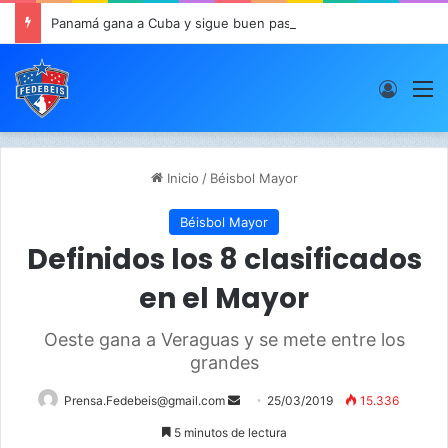
Panamá gana a Cuba y sigue buen paso en JCDC
Acces
M
Inicio
/
Béisbol Mayor
Béisbol Mayor
Definidos los 8 clasificados
en el Mayor
Oeste gana a Veraguas y se mete entre los
grandes
Prensa.Fedebeis@gmail.com
S
25/03/2019
15.336
e
5 minutos de lectura