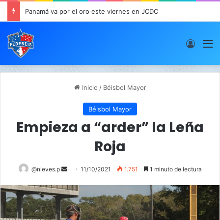
Panamá va por el oro este viernes en JCDC
Acces
M
Inicio
/
Béisbol Mayor
Béisbol Mayor
Empieza a “arder” la Leña
Roja
@nieves.p
S
11/10/2021
1.751
1 minuto de lectura
e
n
d
a