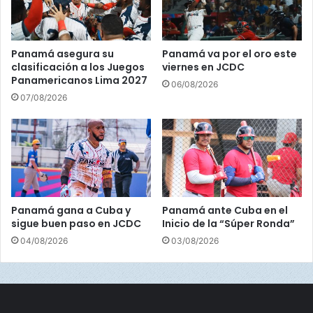
l
T
o
r
Panamá asegura su
Panamá va por el oro este
o
clasificación a los Juegos
viernes en JCDC
Panamericanos Lima 2027
06/08/2026
07/08/2026
Download
Panamá gana a Cuba y
Panamá ante Cuba en el
sigue buen paso en JCDC
Inicio de la “Súper Ronda”
04/08/2026
03/08/2026