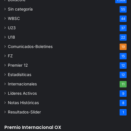
1.569
Sin categoría
55
WBSC
44
U23
37
U18
22
Comunicados-Boletines
19
FZ
15
Premier 12
12
Estadísiticas
12
Internacionales
11
Líderes Activos
9
Notas Históricas
8
Resultados-Slider
1
Premio Internacional OX