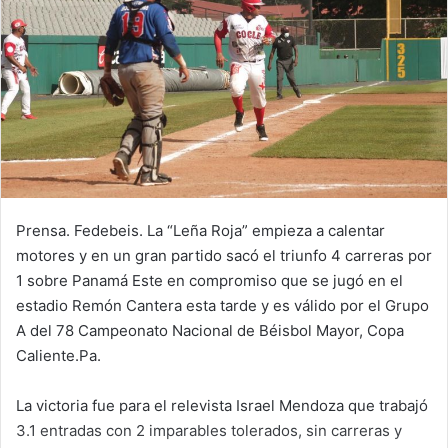
n
e
m
a
i
l
Prensa. Fedebeis. La “Leña Roja” empieza a calentar
motores y en un gran partido sacó el triunfo 4 carreras por
1 sobre Panamá Este en compromiso que se jugó en el
estadio Remón Cantera esta tarde y es válido por el Grupo
A del 78 Campeonato Nacional de Béisbol Mayor, Copa
Caliente.Pa.
La victoria fue para el relevista Israel Mendoza que trabajó
3.1 entradas con 2 imparables tolerados, sin carreras y