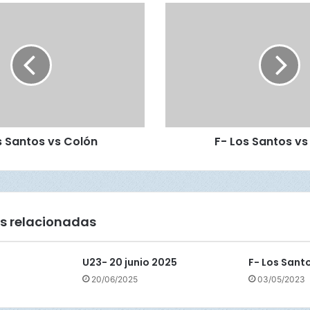
F
-
L
o
s
S
a
n
t
s Santos vs Colón
F- Los Santos vs
o
s
v
s
C
o
s relacionadas
l
ó
n
U23- 20 junio 2025
F- Los Sant
20/06/2025
03/05/2023