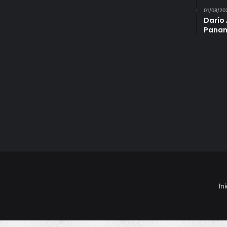
01/08/20
Darío 
Panam
Ini