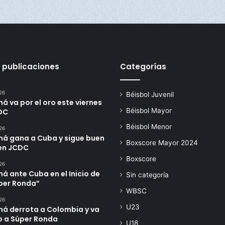
 publicaciones
Categorías
26
Béisbol Juvenil
 va por el oro este viernes
Béisbol Mayor
DC
Béisbol Menor
26
á gana a Cuba y sigue buen
Boxscore Mayor 2024
en JCDC
Boxscore
26
 ante Cuba en el Inicio de
Sin categoría
úper Ronda”
WBSC
26
U23
á derrota a Colombia y va
o a Súper Ronda
U18