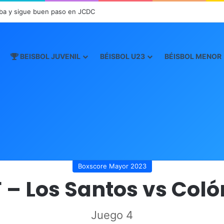
ba y sigue buen paso en JCDC
BEISBOL JUVENIL
BÉISBOL U23
BÉISBOL MENOR
Inicio
/
Boxscore
/
Boxscore Mayor 2023
/
F – Los Santos vs Colón
Boxscore Mayor 2023
F – Los Santos vs Coló
Juego 4