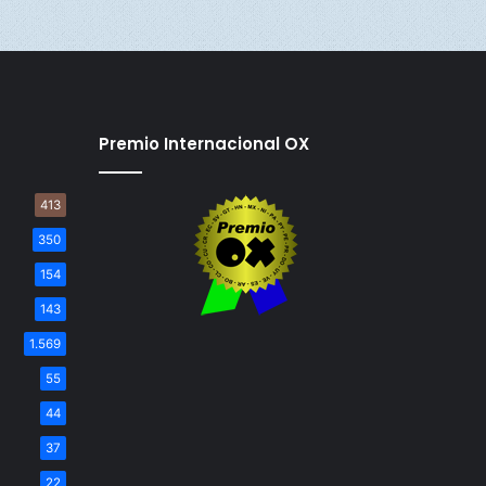
Premio Internacional OX
413
350
154
143
1.569
55
44
37
22