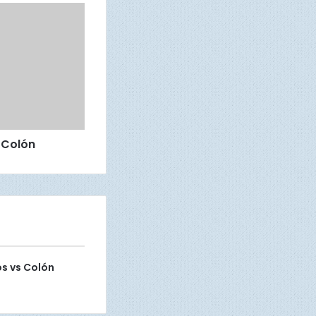
 Colón
os vs Colón