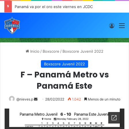
Panamá va por el oro este viernes en JCDC
Acces
M
Inicio
/
Boxscore
/
Boxscore Juvenil 2022
Boxscore Juvenil 2022
F – Panamá Metro vs
Panamá Este
@nieves.p
S
28/02/2022
1.042
Menos de un minuto
e
n
d
a