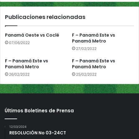
t
a
r
c
Publicaciones relacionadas
o
a
m
p
Panamá Oeste vs Coclé
F – Panamá Este vs
e
Panamá Metro
07/06/2022
ó
27/02/2022
n
F – Panamá Este vs
F – Panamá Este vs
Panamá Metro
Panamá Metro
26/02/2022
25/02/2022
Últimos Boletines de Prensa
12/03/2024
RESOLUCIÓN No 03-24CT